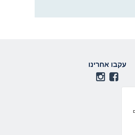
תחתית העמוד
עקבו אחרינו
באפשרותך ללחוץ
אנטר כדי לחזור
לראש העמוד
ם