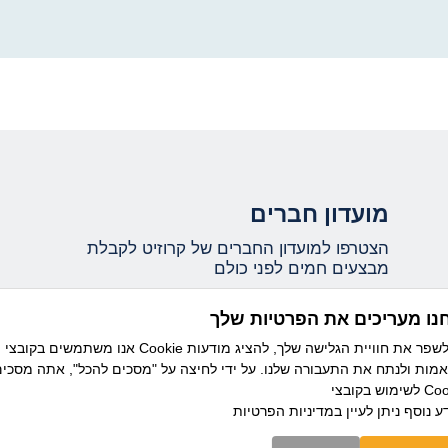
מועדון חברים
הצטרפו למועדון החברים של קרוזיט לקבלת
מבצעים חמים לפני כולם
נו מעריכים את הפרטיות שלך
אני מאשר/ת קבלת עדכונים ומידע שיווקי ממועדון
אנו משתמשים בקובצי Cookie כדי לשפר את חוויית הגלישה שלך, להציג מודעות
קרוזיט מבית דיזנהאוז, וידוע לי כי ניתן להסיר את
מות ולנתח את התעבורה שלנו. על ידי לחיצה על "מסכים להכל", אתה מסכי
ההרשמה בכל עת.
בצי Cookie.
ע נוסף ניתן לעיין
במדיניות הפרטיות