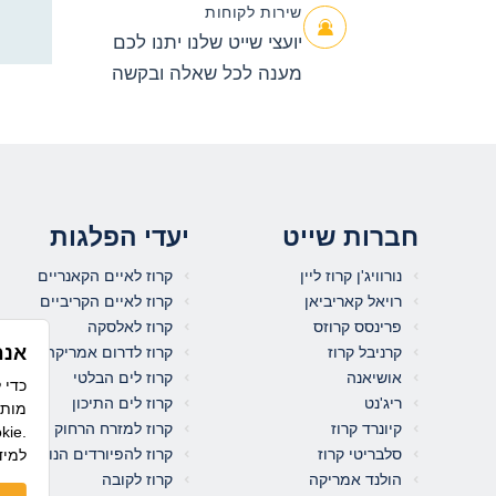
שירות לקוחות
יועצי שייט שלנו יתנו לכם
מענה לכל שאלה ובקשה
חברות שייט
יעדי הפלגות
נורוויג'ן קרוז ליין
קרוז לאיים הקאנריים
רויאל קאריביאן
קרוז לאיים הקריביים
פרינסס קרוזס
קרוז לאלסקה
אנח
קרניבל קרוז
קרוז לדרום אמריקה
אושיאנה
קרוז לים הבלטי
ריג'נט
קרוז לים התיכון
מותא
קיונרד קרוז
קרוז למזרח הרחוק
לשימוש בקו
סלבריטי קרוז
קרוז להפיורדים הנורבגיים
למיד
הולנד אמריקה
קרוז לקובה