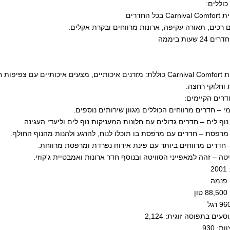
כוללים:
בכל החדרים
 רכים, תאורה עקיפה, ארונות מרווחים ובקרת אקלים.
2 שעות ביממה
*קולקציית Carnival Comfort כוללת: מזרנים איכותיים, מצעים איכותי
 וחלוקי רחצה.
דרים הקיימים:
י – חדרים מרווחים הכוללים מגוון שירותים נוספים.
וף לים – חדרים גדולים עם חלונות המעניקות נוף לים וליעדי העגינה.
מרפסת – חדרים עם מרפסת בו תוכלו לנוח, להרגע ולהנות מהנוף החולף.
 חדרים מרווחים ביותר עם פינת אירוח נפרדת ומרפסת מרווחת.
יטה – זהה למאפייני הסוויטה ובנוסף חדר ארונות ואמבטיית ג'קוזי.
2
 פנמה
ן
סעים בתפוסה זוגית: 2,124
ת: 930