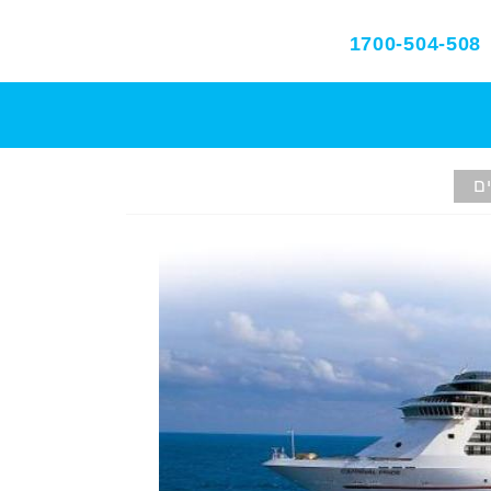
1700-504-508
ם