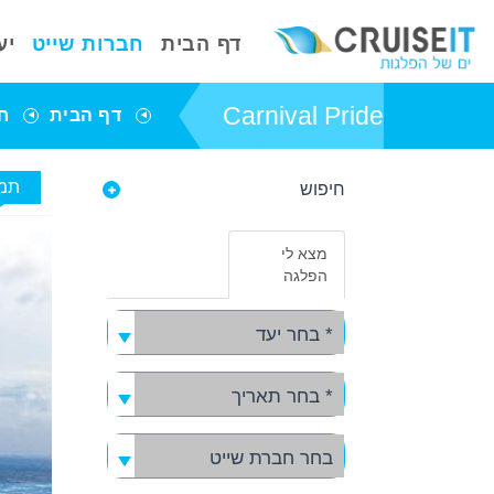
דף הבית
חברות שייט
יע
Carnival Pride
דף הבית
ח
תמו
חיפוש
פרטי אניית השייט
Carnival Pride
מצא לי
באפשרותך ללחוץ
הפלגה
אנטר כדי לדלג
לאזור הבא
* בחר יעד
* בחר תאריך
בחר חברת שייט