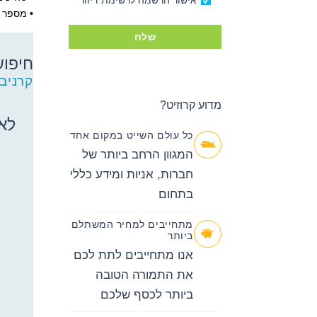
אישור הרשמה לרשימת דיוור
• מספר סי
שלח
חיפוש
חיפוש
קרניבל
קרוזים
מדוע קרוזיט?
באפשרותך
ללחוץ
לא 
אנטר כדי
כל עולם השייט במקום אחד
לדלג
המגוון הרחב ביותר של
לאזור הבא
חברות, אניות ומידע כללי
בתחום
מתחייבים למחיר המשתלם
ביותר
אנו מתחייבים לתת לכם
את התמורה הטובה
ביותר לכסף שלכם