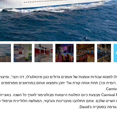
לו למצוא עבודות אומנות של אומנים גדולים כגון מיכאלנג'לו, דה וינצי', ומיצ
 רומית וכו') תחת אותה קורת גג? יתכן ותמצאו אותם במוזיאונים מפורסמים ה
Carniva
ה- Carnival Pride מבצעת כיום הפלגות היוצאות מבולטימור לאורך כל השנה.
שייט שלכם. אתם תתלהבו מהבריכות והג'קוזי, המגלשה הלוליינית וטיפולי ס
ה בסטקייה David's.