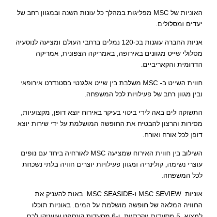
האוניות של
MSC
מפליגות במהלך כל עונות השנה ובמגוון רחב של
יעדים ומסלולים.
אניות החברה עוגנות בכ-120 נמלים ברחבי העולם ומציעה לנוסעיה
מסלולי שייט מגוונים באירופה, באמריקה הצפונית, אמריקה
הדרומית והקאריביים.
חווית השייט ב-
MSC
משלבת בין שייט אלגנטי בסטנדרט אירופאי
ובין מגוון רחב של פעילויות לכל המשפחה.
התשוקה לים באה לידי ביטוי בעיקר באירוח יוצא דופן, מקצועיות,
מסירות והרצון להבטיח את החופשה המושלמת על ידי שירות יוצא
דופן לכל אורח ואורח.
השילוב בין חווית האירוח שמציעה
MSC
לאורחיה ביחד עם נופים
עוצרי נשימה, קולינריה ומגוון פעילויות יוצרים חוויה בלתי נשכחת
לכל המשפחה.
אוניות
MSC SEVIEW
ו-
MSC SEASIDE
באות להעניק את
החוויה המלאה של חופשה מושלמת על המים. באוניות תוכלו
למצוא, 5 מסעדות יוקרתיות ו-6 מסעדות קונספט שיעניקו לכם