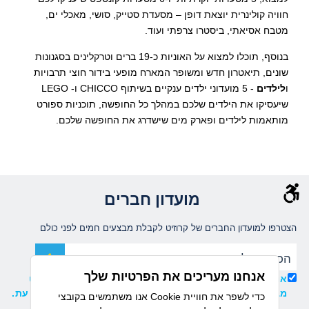
חוויה קולינרית יוצאת דופן – מסעדת סטייק, סושי, מאכלי ים,
מטבח אסיאתי, ביסטרו צרפתי ועוד.
בנוסף, תוכלו למצוא על האוניות כ-19 ברים וטרקלינים בסגנונות
שונים, תיאטרון חדש ומשופר המארח מופעי בידור חוצי תרבויות
ו
לילדים
- 5 מועדוני ילדים ענקיים בשיתוף
CHICCO
ו-
LEGO
שיעסיקו את הילדים שלכם במהלך כל החופשה, תוכניות ספורט
מותאמות לילדים ופארק מים שישדרג את החופשה שלכם.
מועדון חברים
הצטרפו למועדון החברים של קרוזיט לקבלת מבצעים חמים לפני כולם
אנחנו מעריכים את הפרטיות שלך
אני מאשר/ת קבלת עדכונים ומידע שיווקי ממועדון קרוזיט
מבית דיזנהאוז, וידוע לי כי ניתן להסיר את ההרשמה בכל עת.
אנו משתמשים בקובצי Cookie כדי לשפר את חוויית