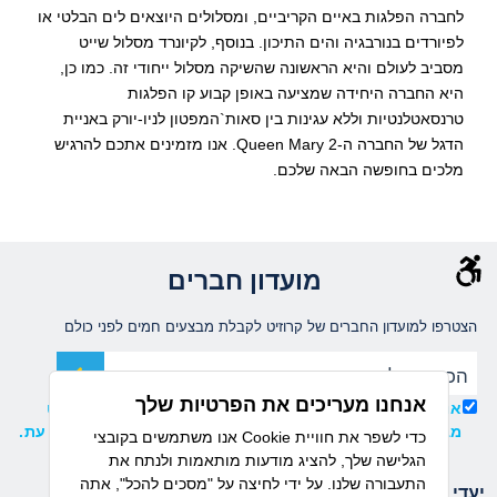
לחברה הפלגות באיים הקריביים, ומסלולים היוצאים לים הבלטי או
לפיורדים בנורבגיה והים התיכון. בנוסף, לקיונרד מסלול שייט
מסביב לעולם והיא הראשונה שהשיקה מסלול ייחודי זה. כמו כן,
היא החברה היחידה שמציעה באופן קבוע קו הפלגות
טרנסאטלנטיות וללא עגינות בין סאות`המפטון לניו-יורק באניית
הדגל של החברה ה-
Queen Mary 2
. אנו מזמינים אתכם להרגיש
מלכים בחופשה הבאה שלכם.
מועדון חברים
הצטרפו למועדון החברים של קרוזיט לקבלת מבצעים חמים לפני כולם
אנחנו מעריכים את הפרטיות שלך
אני מאשר/ת קבלת עדכונים ומידע שיווקי ממועדון קרוזיט
מבית דיזנהאוז, וידוע לי כי ניתן להסיר את ההרשמה בכל עת.
אנו משתמשים בקובצי Cookie כדי לשפר את חוויית
הגלישה שלך, להציג מודעות מותאמות ולנתח את
התעבורה שלנו. על ידי לחיצה על "מסכים להכל", אתה
יעדי הפלגה
חברות שייט