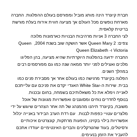
חברת קיונרד הינה מותג מוביל ומפורסם בעולם ההפלגות. החברה
מארחת נופשים מכל העולם אך מציעה חווית אירוח בעלת מורשת
בריטית קלאסית.
לצי החברה 3 אניות מרהיבות הבנויות כארמונות מלוכה
צפים:
Queen Mary 2
אשר הושקה שוב בשנת 2004,
Queen
Victoria
ו-
Queen Elizabeth
החברה ידועה בהפלגות היוקרתיות שהיא מציעה, בהן הפליגו
מלכים ואצילים לפני יותר ממאה שנה כמו גם מפורסמים רבים
במהלך השנים.
הפלגה בקיונרד מרגישה כמו בעולם אחר אך מסבירת פנים כמו
בבית. שירות ה-
White Star
האגדי יקדם את פניכם עם עלייתכם
לאנייה וימלא את כל משאלותיכם בשמחה, בחום ובכנות.
בנוסף לחדרים נוחים ומסוגננים ואפשרויות מגוונות של אוכל
משובח, בקיונרד תיהנו מהמנהג של תה אחר הצהרים שיוגש על ידי
מלצרים עטויי כפפות לבנות. עם רדת הערב הבידור באנייה יכלול
אפשרויות בילוי בקזינו, הופעות מרתקות, קונצרטים איכותיים
ורסיטלים, בעוד שהטרקלינים והברים האינטימיים יעודדו אתכם
להעביר את הזמן בנעימים.