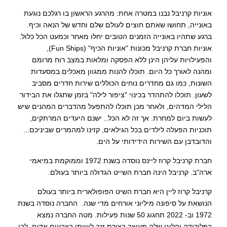
אוניות קרניבל נבנו במטרה אחת: מהרגע הראשון בו רגלכם נוגעת
באונייה, תחושו שאתם חוצים לעולם שלם וחדש של הנאה וכיף.
ברגע שתהיו באונייה הזמנים הטובים יחלו מאחר וכמעט הכל כלול.
אוניות חברת קרניבל מכונות "אוניות הכיף" (Fun Ships),
והפעילויות עליהן הינן ללא הפסקה ומלאות במצב רוח מרומם
ומהנה לאורך כל היום. תוכלו להנות ממגוון מאכלים במסעדות
השונות, כמו גם מחדרים נוחים הכוללים שירות חדרים מסביב
לשעון. תוכלו להתהדר בכינוי "ציפור לילה" בזמן שתגלו את הבידור
הלילי המדהים, ולאחר מכן תוכלו להתפעל מהדברים המהנים שיש
לעשות ביום למחרת. אך זה לא הכל.. ישנם היעדים המרתקים,
תוכניות הפעלה לילדים בכל הגילאים, קזינו למהמרים שביניכם...
והדובדבן עם השירות הידידותי על הים.
חברת קרניבל קרוז ליינס נוסדה בשנת 1972 וממוקמת במיאמי
ארה"ב. קרניבל הינה חברת השייט הגדולה ביותר בעולם.
קרניבל קרוז ליין היא חברת השיט הפופולארית ביותר בעולם
הנושאת על סיפונה מיליוני אורחים מדי שנה. החברה נוסדה בשנת
1972 וב- 2022 תחגוג 50 שנות פעילות. מטה החברה נמצא
בפלורידה והלוגו שלה מעוצב בצורת זנב לווייתן בצבעים אדום, לבן