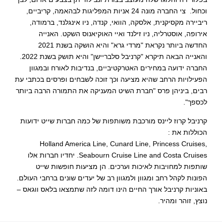
וכחול. צי החברה מונה 24 אניות המפליגות לבהאמה, קריביים,
ריביירה מקסיקנית, אלסקה, הוואי, קנדה, ניו אינגלנד, ברמודה,
אירופה, אוסטרליה, ניו זילנד ואיי האוקיאנוס השקט. האנייה
החדשה ביותר נקראת "מרדי גרא" והיא הושקה בשנת 2021
והאנייה הבאה תיקרא "קרניבל סלבריישן" והיא תושק בשנת 2022.
החברה ידועה במחירים האטרקטיביים, בנדיבות לאורח ובמגוון
הפעילויות הרחב שהיא מציעה וכך זוכה לשבחים ופרסים בכתבי עת
רבים, ביניהן פרס "חברת השיט המעניקה את התמורה הרבה ביותר
לכספך".
קרניבל קרוז ליינס מורכבת משותפות של כמה חברות שייט ידועות
הכוללות את :
Holland America Line, Cunard Line, Princess Cruises,
Seabourn Cruise Line and Costa Cruises. יחדיו חברות אלו
שותפות למחויבות לאיכות וערכים. הן מציעות חופשות שייט
הפונות לקהל רחב ומגוון ולמגוון רב של יעדים שונים ברחבי העולם.
באוניות קרניבל אורך החיים הינו דומה לזה שתמצאו בלאס ווגאס –
נוצץ, זוהר ומהיר.