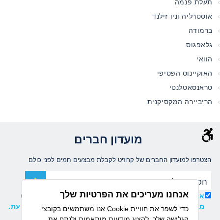
תעלת פנמה
אוסטרליה וניו זילנד
ברמודה
גלאפגוס
הוואי
האוקיינוס הפסיפי
טראנסאטלנטי
הריביירה המקסיקנית
מועדון חברים
הצטרפו למועדון החברים של קרוזיט לקבלת מבצעים חמים לפני כולם
אנחנו מעריכים את הפרטיות שלך
אני מאשר/ת קבלת עדכונים ומידע שיווקי ממועדון קרוזיט
מבית דיזנהאוז, וידוע לי כי ניתן להסיר את ההרשמה בכל עת.
אנו משתמשים בקובצי Cookie כדי לשפר את חוויית
הגלישה שלך, להציג מודעות מותאמות ולנתח את