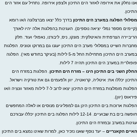
אנו נחלק את אירופה לאזור הים התיכון ולצפון אירופה. נתחיל עם אזור הים
התיכון.
מסלולי הפלגה במערב הים התיכון
בדרך כלל יצאו מברצלונה ו/או רומא
(קיימים מספר נמלי יציאה נוספים). העגינות בהפלגות אלה יהיו לאורך
הריביירה הצרפתית והאיטלקית: מונקו, ניס, ליבורנו, נאפולי ועוד. חלק
מחברות השייט במסלולי מערב הים התיכון יעגנו גם במרוקו וטוניס. הפלגות
במערב הים התיכון מתחילות החל מ-5 לילות (בעיקר בחודש מאי). הפלגה
פופולרית במערב הים התיכון תהיה 7 לילות.
החלק השני בים התיכון הינו – מזרח הים התיכון
. הפלגות במזרח הים
התיכון יכללו את: איטליה, קרואטיה, יוון ולפעמים גם את טורקיה וישראל.
הפלגות מומלצות במזרח הים התיכון יצאו לרוב ל-7 לילות מאזור וונציה ו/או
פיראוס (יוון).
הפלגות ארוכות בים התיכון הינן גם למפליגים מנוסים או לאלה המחפשים
חופשה בים בת שבועיים. 12-14 לילות הפלגה בים התיכון יכללו עבורכם
עגינות במערב ובמזרח הים התיכון.
האיים הקאנריים
– יעד נוסף שאנו נזכיר כאן, למרות שאינו נמצא בים התיכון