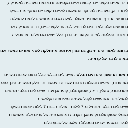
הינו האיים הקאנריים. קבוצת איים מקסימה זו נמצאת מערבית לאפריקה,
ליתר דיוק, מערבית למרוקו. ההפלגות לאיים הקאנריים מתקיימות בעיקר
בחודשי החורף וזו אופציה מעולה לאלה מכם המחפשים לצאת להפלגה
בחודשים אלה ולא רוצים להרחיק לכת עד לקאריביים, דרום אמריקה או
המזרח. הפלגות לאיים הקאנריים בדרך כלל ייצאו מברצלונה או אנגליה.
בדומה לאזור הים תיכון, גם צפון אירופה מתחלקת לשני אזורים כאשר אנו
באים לדבר על קרוזים:
האזור הראשון הינו הים הבלטי.
שייט לים הבלטי כולל בתוכו עגינות בערים
מפוארות, יפיפיות ובעלות תרבות עשירה והיסטורית. חלק מהערים הינן: סנט
פטרסבורג, טאלין, ריגה, שטוקהולם, קופנהגן ועוד. שייט לים הבלטי מתאים
למפליגים המחפשים לקבל טעימה מאירופה הקלאסית.
שייט לים הבלטי מתחיל מ-7 לילות. הפלגות בנות 7 לילות יוצאות בעיקר
מנמלי שטוקהולם וקופנהגן. הקרבה הגיאוגרפית של ערים אלה מאפשרת
לבקר במספר יעדים במסלול הפלגה של שבוע בלבד.