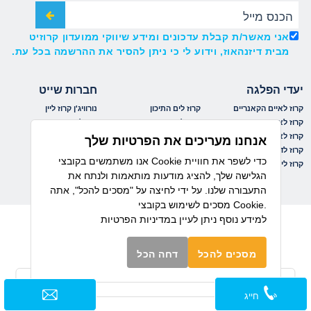
אני מאשר/ת קבלת עדכונים ומידע שיווקי ממועדון קרוזיט
מבית דיזנהאוז, וידוע לי כי ניתן להסיר את ההרשמה בכל עת.
יעדי הפלגה
חברות שייט
קרוז לאיים הקאנריים
קרוז לים התיכון
נורוויג'ן קרוז ליין
קרוז לאיים הקריביים
קרוז למזרח הרחוק
רויאל קריביאן
קרוז לאלסקה
קרוז לפיורדים הנורבגיים
אושיאניה
אנחנו מעריכים את הפרטיות שלך
קרוז לדרום אמריקה
קרוז לקובה
ריג'נט
אנו משתמשים בקובצי Cookie כדי לשפר את חוויית
קרוז לים הבלטי
קרוז לקנדה וניו אינגלנד
MSC
הגלישה שלך, להציג מודעות מותאמות ולנתח את
התעבורה שלנו. על ידי לחיצה על "מסכים להכל", אתה
מסכים לשימוש בקובצי Cookie.
למידע נוסף ניתן לעיין
במדיניות הפרטיות
מסכים להכל
דחה הכל
חייג