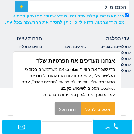
אני מאשר/ת קבלת עדכונים ומידע שיווקי ממועדון קרוזיט
מבית דיזנהאוז, וידוע לי כי ניתן להסיר את ההרשמה בכל עת.
יעדי הפלגה
חברות שייט
קרוז לאיים הקאנריים
קרוז לים התיכון
נורוויג'ן קרוז ליין
קרוז לאיים הקריביים
קרוז למזרח הרחוק
רויאל קריביאן
קרוז לאלסקה
קרוז לפיורדים הנורבגיים
אושיאניה
אנחנו מעריכים את הפרטיות שלך
קרוז לדרום אמריקה
קרוז לקובה
ריג'נט
אנו משתמשים בקובצי Cookie כדי לשפר את חוויית
קרוז לים הבלטי
קרוז לקנדה וניו אינגלנד
MSC
הגלישה שלך, להציג מודעות מותאמות ולנתח את
התעבורה שלנו. על ידי לחיצה על "מסכים להכל", אתה
מסכים לשימוש בקובצי Cookie.
למידע נוסף ניתן לעיין
במדיניות הפרטיות
מסכים להכל
דחה הכל
חייג