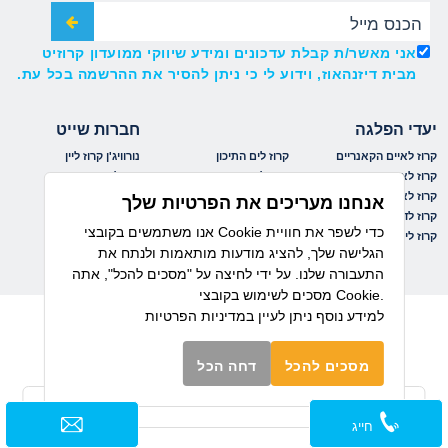
אני מאשר/ת קבלת עדכונים ומידע שיווקי ממועדון קרוזיט
מבית דיזנהאוז, וידוע לי כי ניתן להסיר את ההרשמה בכל עת.
יעדי הפלגה
חברות שייט
קרוז לאיים הקאנריים
קרוז לים התיכון
נורוויג'ן קרוז ליין
קרוז לאיים הקריביים
קרוז למזרח הרחוק
רויאל קריביאן
קרוז לאלסקה
קרוז לפיורדים הנורבגיים
אושיאניה
אנחנו מעריכים את הפרטיות שלך
קרוז לדרום אמריקה
קרוז לקובה
ריג'נט
אנו משתמשים בקובצי Cookie כדי לשפר את חוויית
קרוז לים הבלטי
קרוז לקנדה וניו אינגלנד
MSC
הגלישה שלך, להציג מודעות מותאמות ולנתח את
התעבורה שלנו. על ידי לחיצה על "מסכים להכל", אתה
מסכים לשימוש בקובצי Cookie.
למידע נוסף ניתן לעיין
במדיניות הפרטיות
מסכים להכל
דחה הכל
חייג