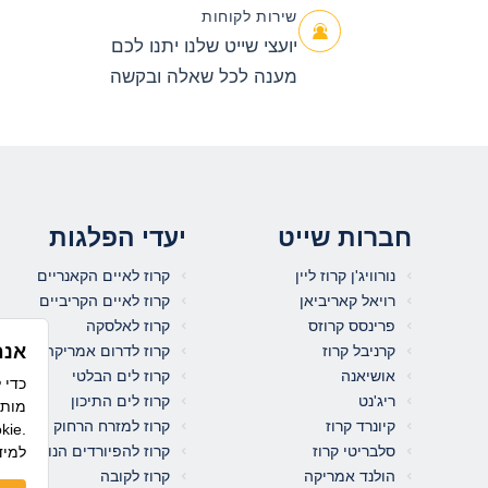
ללחוץ
שירות לקוחות
אנטר כדי
יועצי שייט שלנו יתנו לכם
לדלג
מענה לכל שאלה ובקשה
לאזור הבא
חברות שייט
יעדי הפלגות
נורוויג'ן קרוז ליין
קרוז לאיים הקאנריים
רויאל קאריביאן
קרוז לאיים הקריביים
פרינסס קרוזס
קרוז לאלסקה
אנח
קרניבל קרוז
קרוז לדרום אמריקה
אושיאנה
קרוז לים הבלטי
ריג'נט
קרוז לים התיכון
מותא
קיונרד קרוז
קרוז למזרח הרחוק
לשימוש בקו
סלבריטי קרוז
קרוז להפיורדים הנורבגיים
למיד
הולנד אמריקה
קרוז לקובה