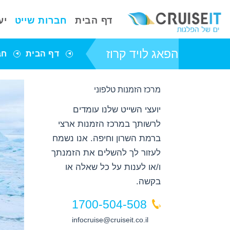
דף הבית
חברות שייט
יע
הפאג לויד קרוז
דף הבית
חב
מרכז הזמנות טלפוני
פרטי חברת השייט
יועצי השייט שלנו עומדים
הפאג לויד קרוז
לרשותך במרכז הזמנות ארצי
באפשרותך ללחוץ
ברמת השרון וחיפה. אנו נשמח
אנטר כדי לדלג
לאזור הבא
לעזור לך להשלים את הזמנתך
ו/או לענות על כל שאלה או
בקשה.
1700-504-508
infocruise@cruiseit.co.il