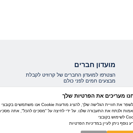
מועדון חברים
הצטרפו למועדון החברים של קרוזיט לקבלת
מבצעים חמים לפני כולם
נו מעריכים את הפרטיות שלך
אני מאשר/ת קבלת עדכונים ומידע שיווקי ממועדון
אנו משתמשים בקובצי Cookie כדי לשפר את חוויית הגלישה שלך, להציג מודעות
קרוזיט מבית דיזנהאוז, וידוע לי כי ניתן להסיר את
מות ולנתח את התעבורה שלנו. על ידי לחיצה על "מסכים להכל", אתה מסכי
ההרשמה בכל עת.
בצי Cookie.
ע נוסף ניתן לעיין
במדיניות הפרטיות