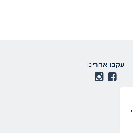
תחתית העמוד
עקבו אחרינו
באפשרותך ללחוץ
אנטר כדי לחזור
לראש העמוד
ם