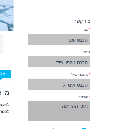
צור קשר
שם
טלפון
אוד
כתובת מייל
מי א
הודעה
לחקור 
להנות