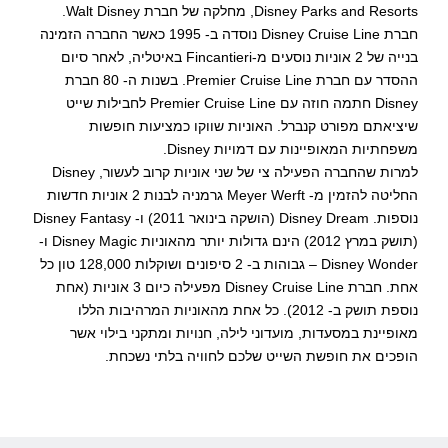
Disney Parks and Resorts, מחלקה של חברת Walt Disney.
חברת Disney Cruise Line נוסדה ב- 1995 כאשר החברה הזמינה
בנייה של 2 אוניות נוסעים מ-Fincantieri באיטליה, לאחר סיום
ההסדר עם חברת Premier Cruise Line. בשנות ה- 80 חברת
Disney חתמה חוזה עם Premier Cruise Line לחבילות שייט
שיציאתם מפורט קנברל. האוניות שווקו כמציעות חופשות
משפחתיות המאופיינות עם דמויות Disney.
למרות שהחברה הפעילה צי של שני אוניות קרוב לעשור, Disney
החליטה להזמין מ- Meyer Werft גרמניה לבנות 2 אוניות חדשות
נוספות. Disney Dream (הושקה בינואר 2011) ו- Disney Fantasy
(תושק במרץ 2012) הינם גדולות יותר מהאוניות Disney Magic ו-
Disney Wonder – גבוהות ב- 2 סיפונים ושוקלות 128,000 טון כל
אחת. חברת Disney Cruise Line מפעילה כיום 3 אוניות (אחת
נוספת תושק ב- 2012). כל אחת מהאוניות המרהיבות הללו
מאופיינת במסעדות, מועדוני לילה, חנויות ומתקני בילוי אשר
הופכים את חופשת השייט שלכם לחוויה בלתי נשכחת.