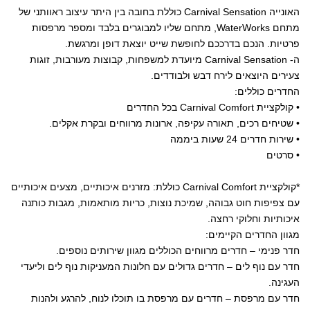
האונייה Carnival Sensation כוללת בחובה בין היתר עיצוב ראוותני של
מתחם WaterWorks, מתחם שליו למבוגרים בלבד ומספר מרפסות
פרטיות. הנכם בדרככם לחופשת שייט יוצאת דופן ומרגשת.
ה- Carnival Sensation מיועדת למשפחות, קבוצות מעורבות, זוגות
צעירים היוצאים לירח דבש ולבודדים.
החדרים כוללים:
• קולקציית Carnival Comfort בכל החדרים
• שטיחים רכים, תאורה עקיפה, ארונות מרווחים ובקרת אקלים.
• שירות חדרים 24 שעות ביממה
• סרטים
*קולקציית Carnival Comfort כוללת: מזרנים איכותיים, מצעים איכותיים
עם צפיפות חוט גבוהה, שמיכת נוצות, כריות מותאמות, מגבות כותנה
איכותיות וחלוקי רחצה.
מגוון החדרים הקיימים:
חדר פנימי – חדרים מרווחים הכוללים מגוון שירותים נוספים.
חדר עם נוף לים – חדרים גדולים עם חלונות המעניקות נוף לים וליעדי
העגינה.
חדר עם מרפסת – חדרים עם מרפסת בו תוכלו לנוח, להרגע ולהנות