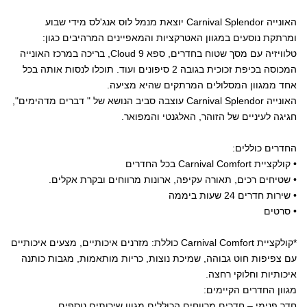
האונייה Carnival Splendor יוצאת מנמל לוס אנג'לס מידי שבוע
ומרתקת נוסעים במגוון האטרקציות והמאפיינים המרהיבים כגון:
טלוויזיה עם מסך שטוח בחדרים, ספא Cloud 9, בריכה במרכז האונייה
המכוסה בכיפת זכוכית בגובה 2 סיפונים ועוד. תוכלו לנסות אותה בכל
אחד ממגוון המסלולים המרתקים שהיא מציעה.
האונייה Carnival Splendor עוצבה סביב הנושא של " דברים מדהימים",
חגיגה לעיניים של הזוהר, האלגנטי והמפואר.
החדרים כוללים:
• קולקציית Carnival Comfort בכל החדרים
• שטיחים רכים, תאורה עקיפה, ארונות מרווחים ובקרת אקלים.
• שירות חדרים 24 שעות ביממה
• סרטים
*קולקציית Carnival Comfort כוללת: מזרנים איכותיים, מצעים איכותיים
עם צפיפות חוט גבוהה, שמיכת נוצות, כריות מותאמות, מגבות כותנה
איכותיות וחלוקי רחצה.
מגוון החדרים הקיימים:
חדר פנימי – חדרים מרווחים הכוללים מגוון שירותים נוספים.