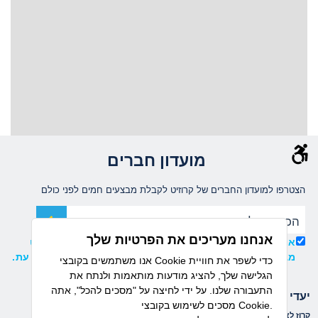
מועדון חברים
הצטרפו למועדון החברים של קרוזיט לקבלת מבצעים חמים לפני כולם
אנחנו מעריכים את הפרטיות שלך
אני מאשר/ת קבלת עדכונים ומידע שיווקי ממועדון קרוזיט
מבית דיזנהאוז, וידוע לי כי ניתן להסיר את ההרשמה בכל עת.
אנו משתמשים בקובצי Cookie כדי לשפר את חוויית
הגלישה שלך, להציג מודעות מותאמות ולנתח את
התעבורה שלנו. על ידי לחיצה על "מסכים להכל", אתה
יעדי הפלגה
חברות שייט
מסכים לשימוש בקובצי Cookie.
קרוז לאיים הקאנריים
קרוז לים התיכון
נורוויג'ן קרוז ליין