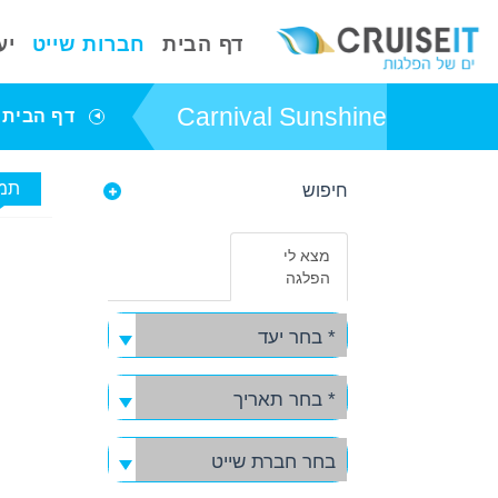
דף הבית
חברות שייט
יע
Carnival Sunshine
דף הבית
תמו
חיפוש
פרטי אניית השייט
Carnival Sunshine
מצא לי
באפשרותך ללחוץ
הפלגה
אנטר כדי לדלג
לאזור הבא
* בחר יעד
* בחר תאריך
בחר חברת שייט