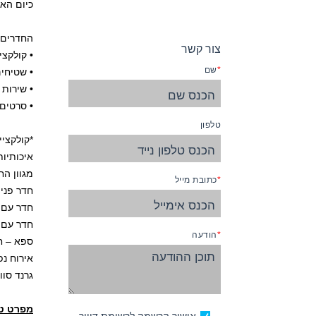
כיום האו
החדרים 
צור קשר
• קולקצי
שם
• שטיחים
• שירות חדרים 4
• סרטים
טלפון
*קולקצי
איכותיות
מגוון הח
כתובת מייל
חדר פנימ
חדר עם נ
חדר עם 
הודעה
ספא – ח
אירוח נ
גרנד סוו
מפרט טכ