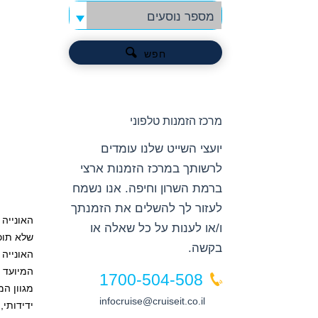
מספר נוסעים
חפש
מרכז הזמנות טלפוני
יועצי השייט שלנו עומדים
לרשותך במרכז הזמנות ארצי
ברמת השרון וחיפה. אנו נשמח
לעזור לך להשלים את הזמנתך
האונייה
ו/או לענות על כל שאלה או
שלא תוכל
בקשה.
האונייה
המיועד בנוער בגילאי 12-14 שנ
1700-504-508
מגוון המ
infocruise@cruiseit.co.il
ידידותי,