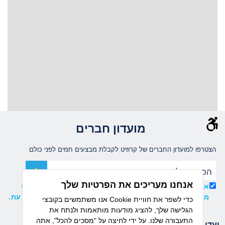
מועדון חברים
הצטרפו למועדון החברים של קרוזיט לקבלת מבצעים חמים לפני כולם
אנחנו מעריכים את הפרטיות שלך
אני מאשר/ת קבלת עדכונים ומידע שיווקי ממועדון קרוזיט
מבית דיזנהאוז, וידוע לי כי ניתן להסיר את ההרשמה בכל עת.
אנו משתמשים בקובצי Cookie כדי לשפר את חוויית
הגלישה שלך, להציג מודעות מותאמות ולנתח את
התעבורה שלנו. על ידי לחיצה על "מסכים להכל", אתה
יעדי הפלגה
חברות שייט