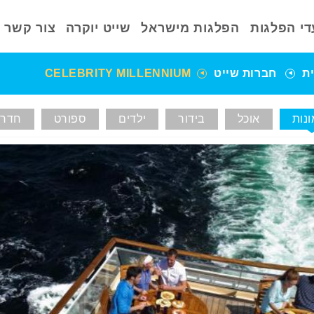
די הפלגות
הפלגות מישראל
שייט יוקרה
צור קשר
ת
חברות שייט
CELEBRITY MILLENNIUM
נות
אוכל
בידור
ילדים
ספורט
חדרי