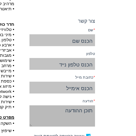
מרהיב לי
• תיאטרון Celebrity – מציג מופעים בסגנון ברודוו
צור קשר
חדר כול
• טלוויזיה 20 אי
שם
• מיני ב
• טלפון ב
• ארבע כ
• אביזרי
טלפון
• מגבות העשויות
• שימוש 
• מרחב 
• מייבש 
• שירות 
כתובת מייל
• כספת 
• מיזוג 
• Celebrity Network – מערכת טלוויזיה אינטראקטיבית המאפשרת לצפות ולהזמין סיורי החוף, הזמנת שירות חדרים וצפיה בסרטים.
• גישה לאינ
הודעה
• שירות 
• תיק קני
מפרט טכ
• השקה: יונ
•
שיפוץ : מ