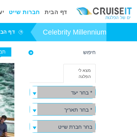
דף הבית
חברות שייט
יע
Celebrity Millennium
דף הבי
תמו
חיפוש
פרטי אניית השייט
Celebrity
מצא לי
Millennium
הפלגה
באפשרותך ללחוץ
אנטר כדי לדלג
* בחר יעד
לאזור הבא
* בחר תאריך
בחר חברת שייט