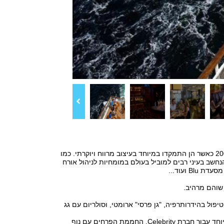
האנייה Millennium הינה אחת מאוניות סדרת Millennium, שהוצגו לראשונה בשנת 2000 כאשר הן התמקדו במיוחד בעיצוב מרווח ויוקרתי. כמו
ל אחת מאוניות החברה גם ה- Millennium כוללת מועדון הספא Canyon Ranch הנחשב בעיני רבים למוביל בעולם במומחיות לניהול אורח
פול בהידרותרפיה, "גן פרסי" ארומטי, וסולריום עם גג
• Conservatory – חממה שנוצרה בסיועו של מעצב הפרחים הפריזאי אמיליו רובה במיוחד עבור חברת Celebrity. החממת הפרחים עם נוף