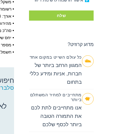
אישור הרשמה לרשימת דיוור
• משקל: 91,000 טו
• רשומה
שלח
• אורך: 293 מטר
• מהירות שי
• סה"כ נו
• יחס של א
מדוע קרוזיט?
• מספר סי
• חשמל: 110 ו – 220 וו
כל עולם השייט במקום אחד
המגוון הרחב ביותר של
חברות, אניות ומידע כללי
חיפוש
בתחום
חיפוש
סלברי
קרוזים
מתחייבים למחיר המשתלם
באפשרותך
ביותר
ללחוץ
לא 
אנו מתחייבים לתת לכם
אנטר כדי
את התמורה הטובה
לדלג
לאזור הבא
ביותר לכסף שלכם