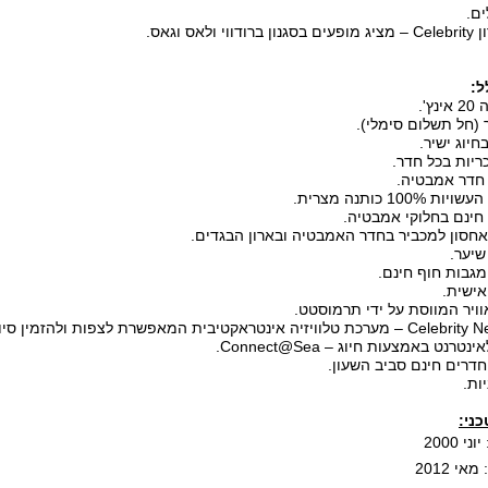
ם.
י ולאס וגאס.
ל:
נץ'.
ר (חל תשלום סימלי).
חיוג ישיר.
ריות בכל חדר.
 חדר אמבטיה.
 100% כותנה מצרית.
חינם בחלוקי אמבטיה.
אחסון למכביר בחדר האמבטיה ובארון הבגדים.
שיער.
מגבות חוף חינם.
אישית.
אוויר המווסת על ידי תרמוסטט.
טרנט באמצעות חיוג – Connect@Sea.
חדרים חינם סביב השעון.
ות.
ני:
י 2000
אי 2012