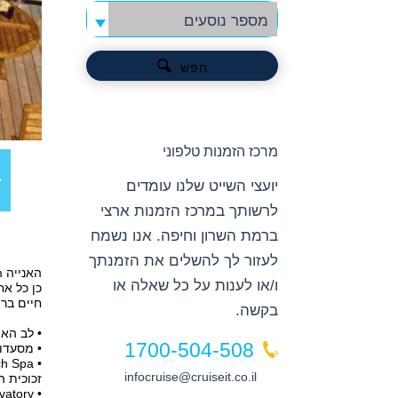
מספר נוסעים
חפש
מרכז הזמנות טלפוני
יועצי השייט שלנו עומדים
לרשותך במרכז הזמנות ארצי
ברמת השרון וחיפה. אנו נשמח
לעזור לך להשלים את הזמנתך
ו/או לענות על כל שאלה או
חיים בריא. האונייה שופ
בקשה.
• לב האוניה מ
1700-504-508
• מסעדות נושא ייח
• Canyon Ranch Spa –
infocruise@cruiseit.co.il
זכוכית ה