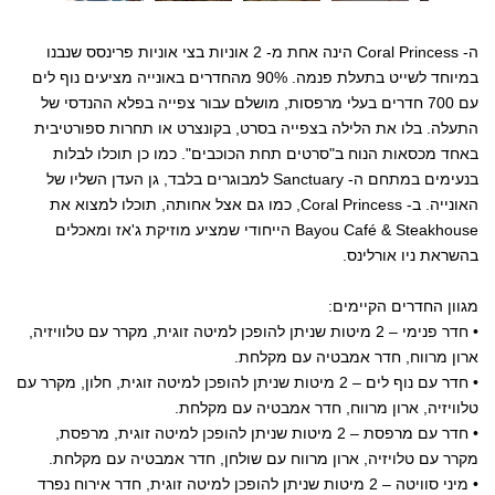
ה- Coral Princess הינה אחת מ- 2 אוניות בצי אוניות פרינסס שנבנו
במיוחד לשייט בתעלת פנמה. 90% מהחדרים באונייה מציעים נוף לים
עם 700 חדרים בעלי מרפסות, מושלם עבור צפייה בפלא ההנדסי של
התעלה. בלו את הלילה בצפייה בסרט, בקונצרט או תחרות ספורטיבית
באחד מכסאות הנוח ב"סרטים תחת הכוכבים". כמו כן תוכלו לבלות
בנעימים במתחם ה- Sanctuary למבוגרים בלבד, גן העדן השליו של
האונייה. ב- Coral Princess, כמו גם אצל אחותה, תוכלו למצוא את
Bayou Café & Steakhouse הייחודי שמציע מוזיקת ג'אז ומאכלים
בהשראת ניו אורלינס.
מגוון החדרים הקיימים:
• חדר פנימי – 2 מיטות שניתן להופכן למיטה זוגית, מקרר עם טלוויזיה,
ארון מרווח, חדר אמבטיה עם מקלחת.
• חדר עם נוף לים – 2 מיטות שניתן להופכן למיטה זוגית, חלון, מקרר עם
טלוויזיה, ארון מרווח, חדר אמבטיה עם מקלחת.
• חדר עם מרפסת – 2 מיטות שניתן להופכן למיטה זוגית, מרפסת,
מקרר עם טלויזיה, ארון מרווח עם שולחן, חדר אמבטיה עם מקלחת.
• מיני סוויטה – 2 מיטות שניתן להופכן למיטה זוגית, חדר אירוח נפרד