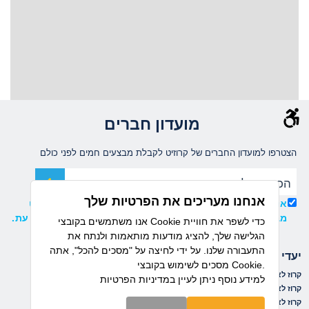
מועדון חברים
הצטרפו למועדון החברים של קרוזיט לקבלת מבצעים חמים לפני כולם
אנחנו מעריכים את הפרטיות שלך
אני מאשר/ת קבלת עדכונים ומידע שיווקי ממועדון קרוזיט
מבית דיזנהאוז, וידוע לי כי ניתן להסיר את ההרשמה בכל עת.
אנו משתמשים בקובצי Cookie כדי לשפר את חוויית
הגלישה שלך, להציג מודעות מותאמות ולנתח את
התעבורה שלנו. על ידי לחיצה על "מסכים להכל", אתה
יעדי הפלגה
חברות שייט
מסכים לשימוש בקובצי Cookie.
קרוז לאיים הקאנריים
קרוז לים התיכון
נורוויג'ן קרוז ליין
למידע נוסף ניתן לעיין
במדיניות הפרטיות
קרוז לאיים הקריביים
קרוז למזרח הרחוק
רויאל קריביאן
קרוז לאלסקה
קרוז לפיורדים הנורבגיים
אושיאניה