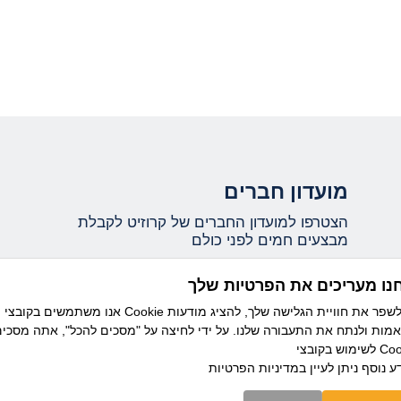
מועדון חברים
הצטרפו למועדון החברים של קרוזיט לקבלת
מבצעים חמים לפני כולם
נו מעריכים את הפרטיות שלך
אני מאשר/ת קבלת עדכונים ומידע שיווקי ממועדון
אנו משתמשים בקובצי Cookie כדי לשפר את חוויית הגלישה שלך, להציג מודעות
קרוזיט מבית דיזנהאוז, וידוע לי כי ניתן להסיר את
מות ולנתח את התעבורה שלנו. על ידי לחיצה על "מסכים להכל", אתה מסכי
ההרשמה בכל עת.
בצי Cookie.
ע נוסף ניתן לעיין
במדיניות הפרטיות