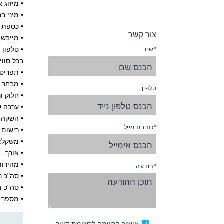
• מיזוג א
• מיני בר
• כספת
צור קשר
• מייבש 
• טלפון
שם
בכל סווי
• תפריט 
• מבחר כ
טלפון
• חלוק ו
• ערכה 
• השקה: 011
כתובת מייל
• רישום:
• משקל: 114,500 טו
• אורך: 951 רגל
• מהירות שיי
הודעה
• סה"כ נוסעים: ,000
• סה"כ צוות
• מספר סי