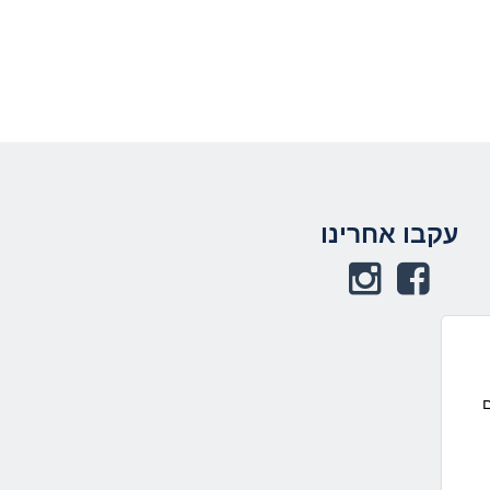
תחתית העמוד
עקבו אחרינו
באפשרותך ללחוץ
אנטר כדי לחזור
לראש העמוד
ם