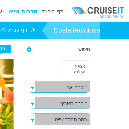
דף הבית
חברות שייט
יע
Costa Favolosa
דף הבית
תמו
חיפוש
פרטי אניית השייט
Costa Favolosa
מצא לי
באפשרותך ללחוץ
הפלגה
אנטר כדי לדלג
לאזור הבא
* בחר יעד
* בחר תאריך
בחר חברת שייט