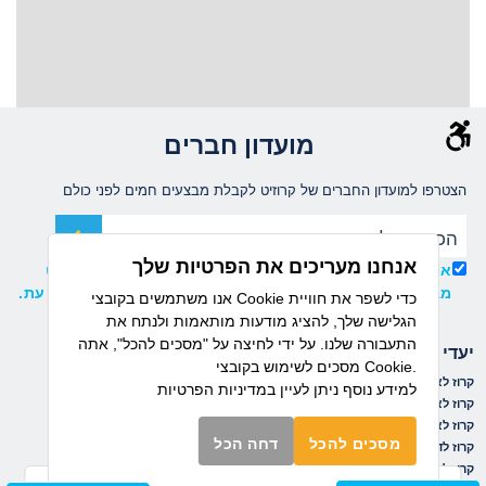
מועדון חברים
הצטרפו למועדון החברים של קרוזיט לקבלת מבצעים חמים לפני כולם
אנחנו מעריכים את הפרטיות שלך
אני מאשר/ת קבלת עדכונים ומידע שיווקי ממועדון קרוזיט
מבית דיזנהאוז, וידוע לי כי ניתן להסיר את ההרשמה בכל עת.
אנו משתמשים בקובצי Cookie כדי לשפר את חוויית
הגלישה שלך, להציג מודעות מותאמות ולנתח את
התעבורה שלנו. על ידי לחיצה על "מסכים להכל", אתה
יעדי הפלגה
חברות שייט
מסכים לשימוש בקובצי Cookie.
קרוז לאיים הקאנריים
קרוז לים התיכון
נורוויג'ן קרוז ליין
למידע נוסף ניתן לעיין
במדיניות הפרטיות
קרוז לאיים הקריביים
קרוז למזרח הרחוק
רויאל קריביאן
קרוז לאלסקה
קרוז לפיורדים הנורבגיים
אושיאניה
מסכים להכל
דחה הכל
קרוז לדרום אמריקה
קרוז לקובה
ריג'נט
קרוז לים הבלטי
קרוז לקנדה וניו אינגלנד
MSC