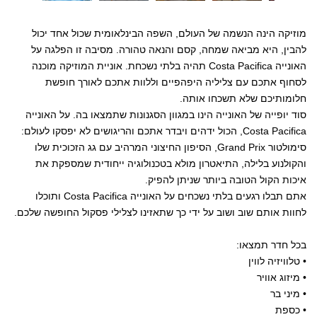
מוזיקה הינה הנשמה של העולם, השפה הבינלאומית שכול אחד יכול
להבין, היא מביאה שמחה, קסם והנאה טהורה. מסיבה זו הפלגה על
האונייה Costa Pacifica תהיה בלתי נשכחת. אוניית המוזיקה מוכנה
לסחוף אתכם עם צליליה היפהפיים וללוות אתכם לאורך חופשת
חלומותיכם שלא תשכחו אותה.
סוד יופייה של האונייה הינו במגוון הסגנונות שתמצאו בה. על האונייה
Costa Pacifica, הכול ידהים ויבדר אתכם והריגושים לא יפסקו לעולם:
סימולטור Grand Prix, הסיפון החיצוני המרהיב עם גג הזכוכית שלו
והקולנוע בלילה, התיאטרון מולא בטכנולוגיה ייחודית שמספקת את
איכות הקול הטובה ביותר שניתן להפיק.
אתם תבלו רגעים בלתי נשכחים על האונייה Costa Pacifica ותוכלו
לחוות אותם שוב ושוב על ידי כך שתאזינו לצלילי פסקול החופשה שלכם.
בכל חדר תמצאו:
• טלוויזיה לווין
• מיזוג אוויר
• מיני בר
• כספת