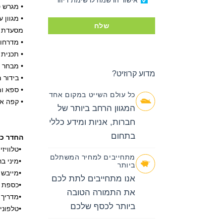
אישור הרשמה לרשימת דיוור
• מגרש ס
• מגוון
שלח
מסעדת
• מדרחו
• תכנית 
• מבחר ר
מדוע קרוזיט?
• בידור 
• ספא ו
כל עולם השייט במקום אחד
• קפה א
המגוון הרחב ביותר של
חברות, אניות ומידע כללי
בתחום
החדר כו
•
טלוויז
מתחייבים למחיר המשתלם
•
מיני בר
ביותר
•
מייבש 
אנו מתחייבים לתת לכם
•
כספת 
את התמורה הטובה
•
מדריך 
ביותר לכסף שלכם
•
טלפוני