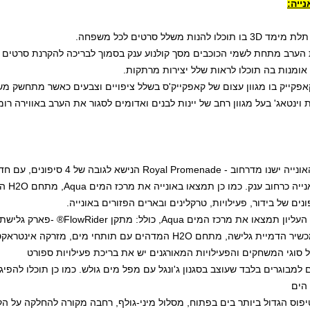
ייה:
תוכלו להנות משלל סרטים לכל משפחה.
 הערב מתחת לשמי הכוכבים מסך קולנוע ענק בסמוך לבריכה להקרנת סרטים
 אומנות בה תוכלו לראות שלל יצירות מרתקות.
קאפקייק בו מגוון עצום של קאפקייק'ס בשלל ציפויים וצבעים כאשר מתחשק מש
ות וינטאג' בעל מגוון רחב של יינות לבנים ואדומים לסגור את הערב באווירה רומ
במרכז האונייה ישנו מדרחוב - e
ב ענק. כמו כן תמצאו באונייה את מרכז המים Aqua, מתחם H2O החדשני, קיר טיפוס הגדול ביותר בים הפתוח ועוד רבות.
ן העליון תמצאו את מרכז המים
Aqua
, כולל: מתקן
FlowRider
® -פארק גלישת 
כשיר הדמיית גלישה, מתחם
H2O
המדהים עם תותחי מים, מזרקה אינטראקטיבי
ל סוגי המשחקים והפעילויות המאורגנים יש את בריכת פעילויות ספורט
ם למבוגרים בלבד שעוצב בסגנון ג'ונגל עם מפל מים גולש. כמו כן תוכלו להפי
 הים
יפוס הגדול ביותר בים בפתוח, מסלול מיני-גולף, רחבה מקורה להחלקה על הקרח