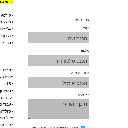
חדש באנ
• קולנוע תלת מימד 3D בו 
צור קשר
• בשעות
שם
• גלריית
• מזנון 
• בר יינ
טלפון
כתובת מייל
מרכז האנייה כרחו
• 15 סיפונים של בידור, פעילויות, טרקלינים ובארים הפזורים באונייה.
• בסיפו
הודעה
גלים במ
• עבור כ
• סולריו
מעל פני
• קיר הט