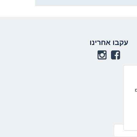
תחתית העמוד
עקבו אחרינו
באפשרותך ללחוץ
אנטר כדי לחזור
לראש העמוד
ם
הפרטיות