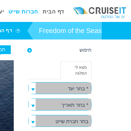
דף הבית
חברות שייט
יע
Freedom of the Seas
דף הב
תמו
חיפוש
פרטי אניית השייט
Freedom of the
מצא לי
Seas
הפלגה
באפשרותך ללחוץ
אנטר כדי לדלג
* בחר יעד
לאזור הבא
* בחר תאריך
בחר חברת שייט