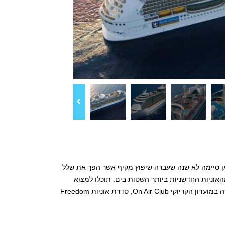
ית רויאל קריביאן סיימה לא שנה שעברה שיפוץ מקיף אשר הפך את שלל
הפעילויות על האנייה למגוונים אף יותר. האוניות מסדרת Freedom הן מהאוניות החדשניות ביותר השטות בים. תוכלו למצוא
חידושים מרתקים שטרם נראו בים החל מגלישה על הגלים במתקן FlowRider, עד שירה במועדון הקריוקי On Air Club, סדרת אוניות Freedom