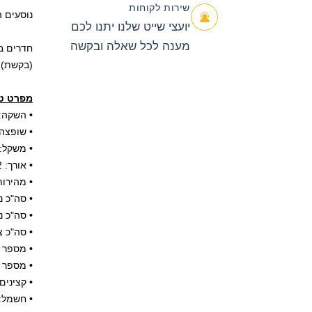
שירות לקוחות
נוסעים ה
יועצי שייט שלנו יתנו לכם
מענה לכל שאלה ובקשה
חדרים ב
(בקשת). 
מפרט טכ
• השקה: יונ
• שופצה: מ
• משקל: 160,000 טו
• אורך: 1112 רגל (כ – 339 מטר)
• מהירות שיי
• סה"כ נו
• סה"כ נו
• סה"כ צוות: 1,365 ( יחס של איש צוות
• מספר סי
• מספר מ
• קצינים
• חשמל: 110 ו – 220 וו