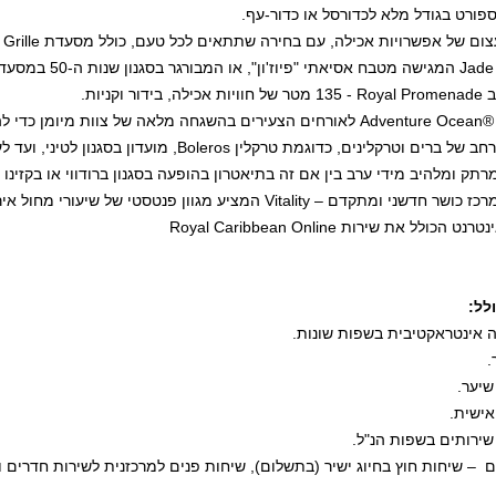
פורט בגודל מלא לכדורסל או כדור-עף.
 עצום של אפשרויות אכילה, עם בחירה שתתאים לכל טעם, כולל מסעדת
Grille
Jade
המגישה מטבח אסיאתי "פיוז'ון", או המבורגר בסגנון שנות ה-50 במסעדת
ב
Royal Promenade
- 135 מטר של חוויות אכילה, בידור וקניות.
®
Adventure Ocean
לאורחים הצעירים בהשגחה מלאה של צוות מיומן כדי לה
חב של ברים וטרקלינים, כדוגמת טרקלין
Boleros
, מועדון בסגנון לטיני, ועד לעיצ
מרתק ומלהיב מידי ערב בין אם זה בתיאטרון בהופעה בסגנון ברודווי או בקזינ
מרכז כושר חדשני ומתקדם –
Vitality
המציע מגוון פנטסטי של שיעורי מחול אירוב
ינטרנט הכולל את שירות
Royal Caribbean Online
לל
:
יה אינטראקטיבית בשפות שונות
.
.
שיער
.
אישית
.
שירותים בשפות הנ"ל
.
ם – שיחות חוץ בחיוג ישיר (בתשלום), שיחות פנים למרכזנית לשירות חדרים ו