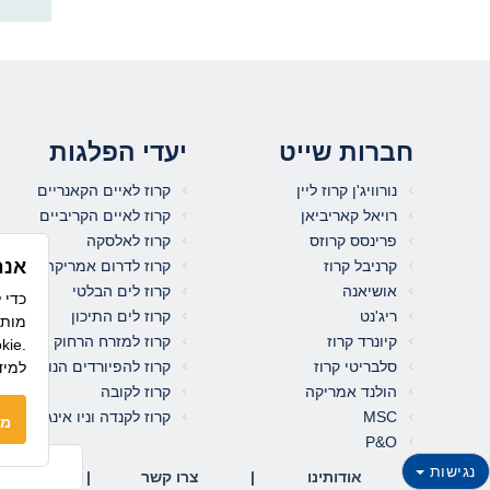
חברות שייט
יעדי הפלגות
נורוויג'ן קרוז ליין
קרוז לאיים הקאנריים
רויאל קאריביאן
קרוז לאיים הקריביים
פרינסס קרוזס
קרוז לאלסקה
אנח
קרניבל קרוז
קרוז לדרום אמריקה
אושיאנה
קרוז לים הבלטי
ריג'נט
קרוז לים התיכון
מותא
קיונרד קרוז
קרוז למזרח הרחוק
לשימוש בקו
סלבריטי קרוז
קרוז להפיורדים הנורבגיים
למיד
הולנד אמריקה
קרוז לקובה
MSC
קרוז לקנדה וניו אינגלנד
מס
P&O
נגישות
אודותינו
|
צרו קשר
|
תנאי