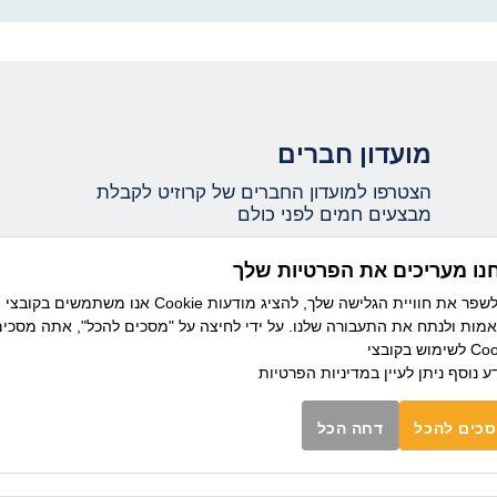
מועדון חברים
הצטרפו למועדון החברים של קרוזיט לקבלת
מבצעים חמים לפני כולם
נו מעריכים את הפרטיות שלך
אני מאשר/ת קבלת עדכונים ומידע שיווקי ממועדון
אנו משתמשים בקובצי Cookie כדי לשפר את חוויית הגלישה שלך, להציג מודעות
קרוזיט מבית דיזנהאוז, וידוע לי כי ניתן להסיר את
מות ולנתח את התעבורה שלנו. על ידי לחיצה על "מסכים להכל", אתה מסכי
ההרשמה בכל עת.
בצי Cookie.
ע נוסף ניתן לעיין
במדיניות הפרטיות
כים להכל
דחה הכל
 שימוש וביטול
|
הצהרת נגישות
|
מדיניות 