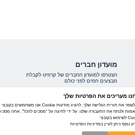
מועדון חברים
הצטרפו למועדון החברים של קרוזיט לקבלת
מבצעים חמים לפני כולם
נו מעריכים את הפרטיות שלך
אני מאשר/ת קבלת עדכונים ומידע שיווקי ממועדון
אנו משתמשים בקובצי Cookie כדי לשפר את חוויית הגלישה שלך, להציג מודעות
קרוזיט מבית דיזנהאוז, וידוע לי כי ניתן להסיר את
מות ולנתח את התעבורה שלנו. על ידי לחיצה על "מסכים להכל", אתה מסכי
ההרשמה בכל עת.
בצי Cookie.
ע נוסף ניתן לעיין
במדיניות הפרטיות