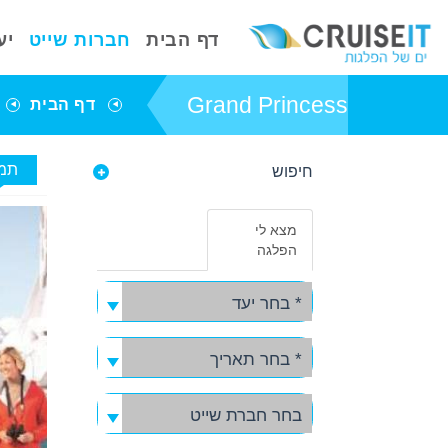
דף הבית
חברות שייט
יע
Grand Princess
דף הבית
תמו
חיפוש
פרטי אניית השייט
Grand Princess
מצא לי
באפשרותך ללחוץ
הפלגה
אנטר כדי לדלג
לאזור הבא
* בחר יעד
* בחר תאריך
בחר חברת שייט