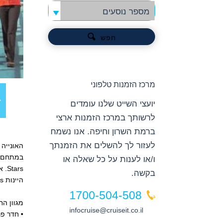
מספר נוסעים
חפש
מרכז הזמנות טלפוני
יועצי השייט שלנו עומדים
לרשותך במרכז הזמנות ארצי
ברמת השרון וחיפה. אנו נשמח
לעזור לך להשלים את הזמנתך
ו/או לענות על כל שאלה או
בקשה.
היינות Vines, המציע תפריט טעימות שיעוררו לכם את פקעיות הטעם.
1700-504-508
מגוון הח
infocruise@cruiseit.co.il
• חדר פנימי – 2 מיטות שניתן להופכן למיטה זוגית, מקרר עם