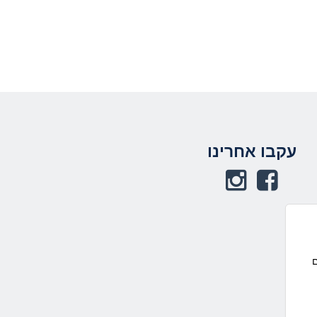
תחתית העמוד
עקבו אחרינו
באפשרותך ללחוץ
אנטר כדי לחזור
לראש העמוד
ם