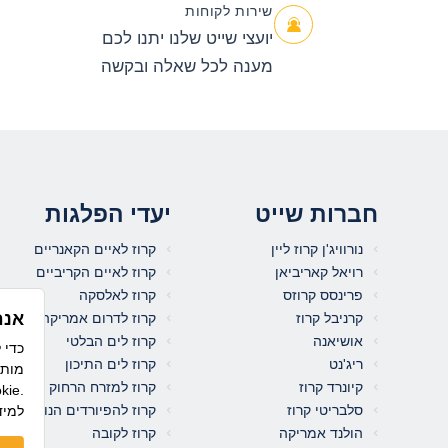
שירות לקוחות
יועצי שייט שלנו יתנו לכם
מענה לכל שאלה ובקשה
חברות שייט
יעדי הפלגות
נורוויג'ן קרוז ליין
קרוז לאיים הקאנריים
רויאל קאריביאן
קרוז לאיים הקריביים
פרינסס קרוזס
קרוז לאלסקה
אנח
קרניבל קרוז
קרוז לדרום אמריקה
אושיאנה
קרוז לים הבלטי
ריג'נט
קרוז לים התיכון
מותא
קיונרד קרוז
קרוז למזרח הרחוק
לשימוש בקו
סלבריטי קרוז
קרוז להפיורדים הנורבגיים
למיד
הולנד אמריקה
קרוז לקובה