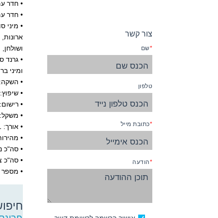
• חדר עם נוף לים – 2 מיטות שניתן להופכן למיט
• חדר עם מרפסת – 2 מיטות שניתן להופכן למיטה זו
צור קשר
ושולחן, מרפסת, 2 טלויזיות, מקרר עם מיני 
שם
ומיני בר
• השקה: 998
טלפון
• שיפוץ: 008
• רישום:
• משקל: 109,000 טו
כתובת מייל
• אורך: 951 רגל
• מהירות שי
• סה"כ נוסע
• סה"כ צוות
הודעה
• מספר סי
חיפוש
חיפוש
פרינס