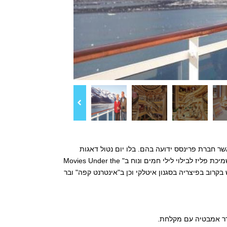
פולאריים אשר חברת פרינסס ידועה בהם. בלו יום נטול דאגות
במתחם ה- Sanctuary השלו, נווה מדבר למבוגרים בלבד, לאחר מכן תתכרבלו תחת שמיכת פליז לבילוי לילי חמים ונוח ב" Movies Under the
 לאונייה Grand Princess. היא צפויה להתחדש בקרוב בפיצריה בסגנון איטלקי וכן ב"אינטרנט קפה" ובר