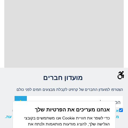
מועדון חברים
הצטרפו למועדון החברים של קרוזיט לקבלת מבצעים חמים לפני כולם
אנחנו מעריכים את הפרטיות שלך
אני מאשר/ת קבלת עדכונים ומידע שיווקי ממועדון קרוזיט
מבית דיזנהאוז, וידוע לי כי ניתן להסיר את ההרשמה בכל עת.
אנו משתמשים בקובצי Cookie כדי לשפר את חוויית
הגלישה שלך, להציג מודעות מותאמות ולנתח את