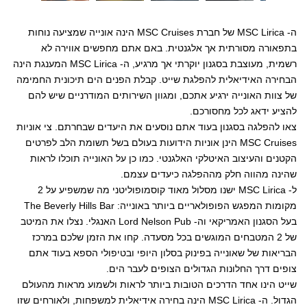
ה- MSC Lirica של חברת MSC Cruises הינה אונייה שמציעה נוחות
בתפאורה מסורתית אך אלגנטית. באם אתם מחפשים אווירה לא
רשמית, מעוצבת בסגנון יוקרתי אך מרגיע, ה- MSC Lirica המענגת הינה
הבחירה האידיאלית להפלגת שייט. קבלת הפנים הים תיכונית החמימה
של צוות האונייה ירגיע אתכם, ומגוון השירותים המודרניים שיש להם
להציע ידאג לכל מחסורכם.
צאו להפלגה בסגנון בעוד אתם נוסעים את היעדים שבחרתם. צי אוניות
MSC Cruises הינן אוניות הידועות בעולם בשל תשומת הלב לפרטים
הקטנים והעיצוב האיטלקי האלגנטי. כמו כן על האונייה תוכלו לראות
שהינה מהווה חלק מההפלגה כיעדים עצמם.
ל- MSC Lirica ישנו מסלול מאוד קוסמופוליטני מה שמשפיע על 2
מקומות המפגש הפופולאריים ביותר באונייה: The Beverly Hills Bar
בעל הסגנון האמריקאי וה- Lord Nelson Pub האנגלי. נצלו את המיטב
של 2 המטבחים המוגשים בכל מסעדה. קחו את הזמן שלכם במרכז
הבריאות של שאונייה בפינוק בסלון היופי ובטיפולי הספא בעוד אתם
צופים דרך החלונות הגדולים הצופים לעבר הים.
שייט הינו אחד הדרכים הטובות ביותר לראות ולשמוע מראות מהעולם
הגדול. ה- MSC Lirica הינה בחירה אידיאלית למשפחות, ולאורחים שזו