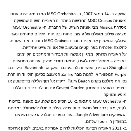
הושקה ב- 14 במאי 2007, ה- MSC Orchestra המדהימה הינה אחת
מאוניות MSC Cruises החדשות ביותר. זו האוניית השניה שהושקה
מסדרת Musica מצי אוניות השייט של החברה. ה- MSC Orchestra
מציעה שילוב מושלם של עיצוב, נוחות ובטיחות. חללים פתוחים וסגנון
איטלקי המאפיין את אוניות חברת MSC Cruises הופכים את האונייה
לחלוצה אפנתית בפרויקטים ובעיצוב של אוניות שייט עתידיות.
על האונייה תרותקו ממגוון אפשרויות הבידור והמתקנים הקיימים
באונייה – מסלול ריצת ג'וגינג, חמאם תורכי מרענן, ארוחה במסעדת
Shanghai הסינית, אפשרות להרגע בבר האקזוטי Savannah, בילוי בבר
Purple המפואר או להנות מבר Zaffiro המעוצב בסגנון הוליווד הזוהרת.
נסו את מזלכם בקזינו Palm Beach, ריקדו אל תוך הלילה בדיסקוטק או
בצפיה במופע בתיאטרון Covent Garden עם חבילת בידור הכוללת
מופע ומוזיקה.
ה- MSC Orchestra מתגאה ב- 16 הסיפונים שלה, עם סאונה ובריכות
ג'קוזי, מגוון רחב של מסעדות ופיצריה. הילדים יוכלו להשתולל במתחם
המשחקים Jungle Adventure בעוד הנערים יוכלו להרגיש בנעימים
במועדון ה- Teen שלהם.
ב- 2011 האונייה תציעה הפלגות לדרום אמריקה באביב, לצפון אירופה