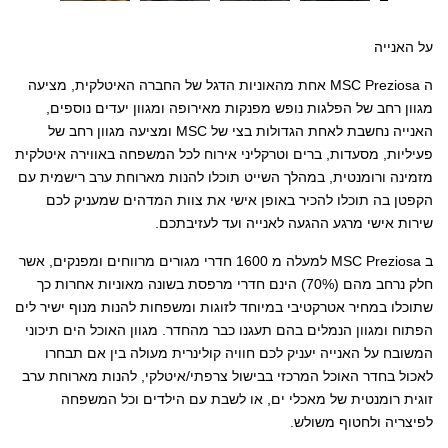
על האנייה
ה MSC Preziosa אחת מהאוניות הדגל של החברה האיטלקית, מציעה
מגוון רחב של הפלגות נופש מפנקות מאירופה ומגוון יעדים נוספים,
האנייה נחשבת לאחת הגדולות בצי של MSC ומציעה מגוון רחב של
פעיליות, מסעדות, ברים וטרקליני אירוח לכל המשפחה באווירה איטלקית
מזמינה ורומנטית, במהלך השייט תוכלו להנות מארוחת ערב רישמית עם
הקפטן בה תוכלו להכיר באופן אישי את צוות המדהים שמעניק לכם
שירות אישי מרגע ההגעה לאנייה ועד לעזיבתכם.
ב MSC Preziosa למעלה מ 1600 חדרי מגורים מרווחים ומפנקים, אשר
חלק נרחב מהם (70%) הינם חדרי מרפסת בשונה מאוניות אחרות כך
שתוכלו במחיר אטרקטיבי במיוחד לזוגות ומשפחות להנות מנוף ישיר לים
הפתוח ומגוון הנמלים בהם תעגנו כבר מהחדר. מגוון האוכל הים תיכוני
המשובח על האנייה יעניק לכם חוויה קולינרית מעולה בין אם תבחרו
לאכול בחדר האוכל המרכזי בבישול צרפתי/איטלקי, להנות מארוחת ערב
זוגית רומנטית של מאכלי ים, או לשבת עם הילדים וכל המשפחה
לפיצריה ולחטוף משולש.