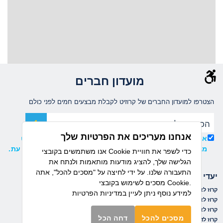
מועדון חברים
הצטרפו למועדון החברים של קרוזיט לקבלת מבצעים חמים לפני כולם
אנחנו מעריכים את הפרטיות שלך
אני מאשר/ת קבלת עדכונים ומידע שיווקי ממועדון קרוזיט
מבית דיזנהאוז, וידוע לי כי ניתן להסיר את ההרשמה בכל עת.
אנו משתמשים בקובצי Cookie כדי לשפר את חוויית
הגלישה שלך, להציג מודעות מותאמות ולנתח את
התעבורה שלנו. על ידי לחיצה על "מסכים להכל", אתה
יעדי הפלגה
חברות שייט
מסכים לשימוש בקובצי Cookie.
קרוז לאיים הקאנריים
קרוז לים התיכון
נורוויג'ן קרוז ליין
למידע נוסף ניתן לעיין
במדיניות הפרטיות
קרוז לאיים הקריביים
קרוז למזרח הרחוק
רויאל קריביאן
קרוז לאלסקה
קרוז לפיורדים הנורבגיים
אושיאניה
מסכים להכל
דחה הכל
קרוז לדרום אמריקה
קרוז לקובה
ריג'נט