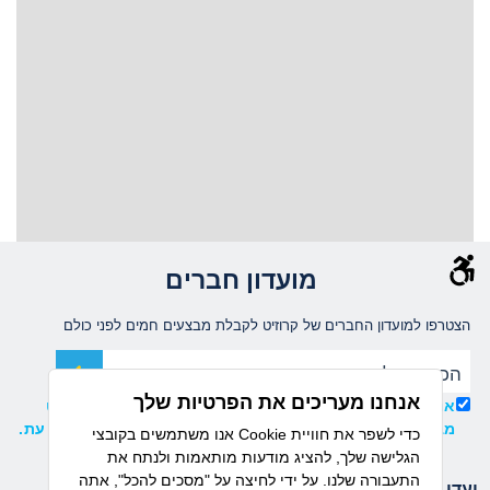
מועדון חברים
הצטרפו למועדון החברים של קרוזיט לקבלת מבצעים חמים לפני כולם
אנחנו מעריכים את הפרטיות שלך
אני מאשר/ת קבלת עדכונים ומידע שיווקי ממועדון קרוזיט
מבית דיזנהאוז, וידוע לי כי ניתן להסיר את ההרשמה בכל עת.
אנו משתמשים בקובצי Cookie כדי לשפר את חוויית
הגלישה שלך, להציג מודעות מותאמות ולנתח את
התעבורה שלנו. על ידי לחיצה על "מסכים להכל", אתה
יעדי הפלגה
חברות שייט