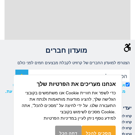
מועדון חברים
הצטרפו למועדון החברים של קרוזיט לקבלת מבצעים חמים לפני כולם
אנחנו מעריכים את הפרטיות שלך
אני מאשר/ת קבלת עדכונים ומידע שיווקי ממועדון קרוזיט
מבית דיזנהאוז, וידוע לי כי ניתן להסיר את ההרשמה בכל עת.
אנו משתמשים בקובצי Cookie כדי לשפר את חוויית
הגלישה שלך, להציג מודעות מותאמות ולנתח את
התעבורה שלנו. על ידי לחיצה על "מסכים להכל", אתה
יעדי הפלגה
חברות שייט
מסכים לשימוש בקובצי Cookie.
קרוז לאיים הקאנריים
קרוז לים התיכון
נורוויג'ן קרוז ליין
למידע נוסף ניתן לעיין
במדיניות הפרטיות
קרוז לאיים הקריביים
קרוז למזרח הרחוק
רויאל קריביאן
קרוז לאלסקה
קרוז לפיורדים הנורבגיים
אושיאניה
מסכים להכל
דחה הכל
קרוז לדרום אמריקה
קרוז לקובה
ריג'נט