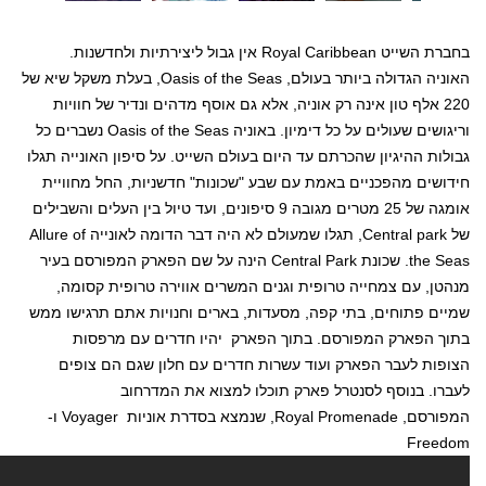
בחברת השייט Royal Caribbean אין גבול ליצירתיות ולחדשנות.
האוניה הגדולה ביותר בעולם, Oasis of the Seas, בעלת משקל שיא של
220 אלף טון אינה רק אוניה, אלא גם אוסף מדהים ונדיר של חוויות
וריגושים שעולים על כל דימיון. באוניה Oasis of the Seas נשברים כל
גבולות ההיגיון שהכרתם עד היום בעולם השייט. על סיפון האונייה תגלו
חידושים מהפכניים באמת עם שבע "שכונות" חדשניות, החל מחוויית
אומגה של 25 מטרים מגובה 9 סיפונים, ועד טיול בין העלים והשבילים
של Central park, תגלו שמעולם לא היה דבר הדומה לאונייה Allure of
the Seas. שכונת Central Park הינה על שם הפארק המפורסם בעיר
מנהטן, עם צמחייה טרופית וגנים המשרים אווירה טרופית קסומה,
שמיים פתוחים, בתי קפה, מסעדות, בארים וחנויות אתם תרגישו ממש
בתוך הפארק המפורסם. בתוך הפארק יהיו חדרים עם מרפסות
הצופות לעבר הפארק ועוד עשרות חדרים עם חלון שגם הם צופים
לעברו. בנוסף לסנטרל פארק תוכלו למצוא את המדרחוב
המפורסם, Royal Promenade, שנמצא בסדרת אוניות Voyager ו-
Freedom