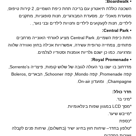
• Boardwalk:
השכונה כוללת תיאטרון עם בריכה תחת כיפת השמיים, 2 קירות טיפוס,
מסעדת מאכלי ים, מסעדת המבורגרים, חנות סופגניות, מתקנים
לילדים, חנות לקעקועים לילדים וחנויות לילדים ובני נוער, .
Central Park:
•
תחת כיפת השמיים, Central Park מציע לאורחי האונייה מרחבים
פתוחים, צמחייה טרופית עשירה, אפשרויות אכילה בחוץ ואווירה שלווה
ומרגיעה. כמו כן ישנם גלריות אומנות וסטודיו לצלמים.
• Royal Promenade:
מדרחוב בו ישנו בר העולה לגובה של שלוש קומות, פיצריה Sorrento's,
קפה Promenade, קפה Mondo, קפה Schooner, הבארים Boleros,
Champagne, ומועדון On-air.
חדר כולל:
*מיני בר.
*מסך LCD במגוון שפות בינלאומיות.
*מייבש שיער.
*כספת
*טלפון בחדר– שיחות חוץ בחיוג ישיר (בתשלום), שיחות פנים לקבלה
ושירות החדרים.