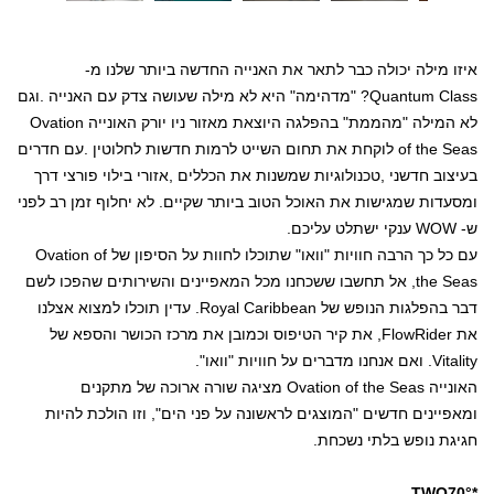
איזו מילה יכולה כבר לתאר את האנייה החדשה ביותר שלנו מ-
Quantum Class
? "מדהימה" היא לא מילה שעושה צדק עם האנייה
.
וגם
לא המילה "מהממת" בהפלגה היוצאת מאזור ניו יורק האונייה
Ovation
of the Seas
לוקחת את תחום השייט לרמות חדשות לחלוטין
.
עם חדרים
בעיצוב חדשני
,
טכנולוגיות שמשנות את הכללים
,
אזורי בילוי פורצי דרך
ומסעדות שמגישות את האוכל הטוב ביותר שקיים. לא יחלוף זמן רב לפני
ש-
WOW
ענקי ישתלט עליכם
.
עם כל כך הרבה חוויות "וואו" שתוכלו לחוות על הסיפון של
Ovation of
the Seas
, אל תחשבו ששכחנו מכל המאפיינים והשירותים שהפכו לשם
דבר בהפלגות הנופש של
Royal Caribbean
. עדין תוכלו למצוא אצלנו
את
FlowRider
, את קיר הטיפוס וכמובן את מרכז הכושר והספא של
Vitality
. ואם אנחנו מדברים על חוויות "וואו".
האונייה
Ovation of the Seas
מציגה שורה ארוכה של מתקנים
ומאפיינים חדשים "המוצגים לראשונה על פני הים", וזו הולכת להיות
חגיגת נופש בלתי נשכחת.
TWO70°*