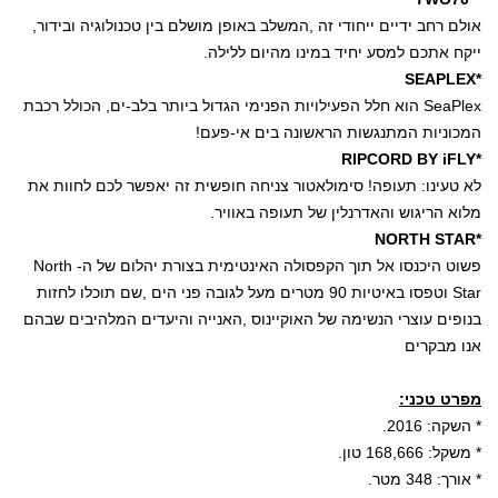
אולם רחב ידיים ייחודי זה
,
המשלב באופן מושלם בין טכנולוגיה ובידור
,
ייקח אתכם למסע יחיד במינו מהיום ללילה
.
SEAPLEX*
SeaPlex
הוא חלל הפעילויות הפנימי הגדול ביותר בלב-ים, הכולל רכבת
המכוניות המתנגשות הראשונה בים אי-פעם!
RIPCORD BY iFLY*
לא טעינו: תעופה! סימולאטור צניחה חופשית זה יאפשר לכם לחוות את
מלוא הריגוש והאדרנלין של תעופה באוויר.
NORTH STAR*
פשוט היכנסו אל תוך הקפסולה האינטימית בצורת יהלום של ה-
North
Star
וטפסו באיטיות
90
מטרים מעל לגובה פני הים
,
שם תוכלו לחזות
בנופים עוצרי הנשימה של האוקיינוס
,
האנייה והיעדים המלהיבים שבהם
אנו מבקרים
מפרט טכני:
* השקה: 2016.
* משקל: 168,666 טון.
* אורך: 348 מטר.