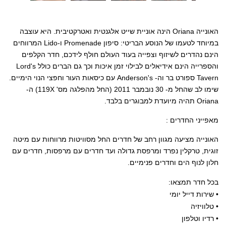
האונייה Oriana הינה אוניית שייט אלגנטית ואטרקטיבית. היא עוצבה
במיוחד לטעמו של הנוסע הבריטי: סיפון Promenade ו-Lido המרווחים
הינם נהדרים לשיזוף וצפייה בעוד העולם חולף לידכם, חדר הקלפים
והספרייה הינם אידיאלים לבילוי זמן איכות וכך גם הברים כולל Lord's
Tavern ספורט בר וה- Anderson's עם כיסאות העור וחפצי הנוי הימיים.
שימו לב שהחל מ- 30 נובמבר 2011 (החל מהפלגה מס' 119X) ה-
Oriana תהיה מיועדת למבוגרים בלבד.
מאפייני החדרים :
האונייה מציעה מגוון רחב של חדרים החל מסוויטות מרווחות עם מיטה
זוגית, טרקלין נפרד ומרפסת גדולה ועד חדרים עם מרפסות, חדרים עם
חלון לנוף הים וחדרים פנימיים.
בכל חדר תמצאו:
• שירות דייל יומי
• טלוויזיה
• רדיו וטלפון