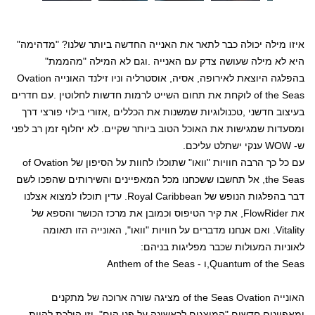
איזו מילה יכולה כבר לתאר את האנייה החדשה ביותר שלנו? "מדהימה"
היא לא מילה שעושה צדק עם האנייה
.
וגם לא המילה "מהממת"
בהפלגה היוצאת לאירופה, אסיה, אוסטרליה וניו זילנד האונייה
Ovation
of the Seas
לוקחת את תחום השייט לרמות חדשות לחלוטין
.
עם חדרים
בעיצוב חדשני
,
טכנולוגיות שמשנות את הכללים
,
אזורי בילוי פורצי דרך
ומסעדות שמגישות את האוכל הטוב ביותר שקיים. לא יחלוף זמן רב לפני
ש-
WOW
ענקי ישתלט עליכם
.
עם כל כך הרבה חוויות "וואו" שתוכלו לחוות על הסיפון של
Ovation
of
the Seas
, אל תחשבו ששכחנו מכל המאפיינים והשירותים שהפכו לשם
דבר בהפלגות הנופש של
Royal Caribbean
. עדין תוכלו למצוא אצלנו
את
FlowRider
, את קיר הטיפוס וכמובן את מרכז הכושר והספא של
Vitality
. ואם אנחנו מדברים על חוויות "וואו", האונייה הזו תאומה
לאוניות המעולות שכבר מפליגות בניהם:
Quantum of the Seas
,ו -
Anthem of the Seas
האונייה
Ovation
of the Seas
מציגה שורה ארוכה של מתקנים
ומאפיינים חדשים "המוצגים לראשונה על פני הים", וזו הולכת להיות