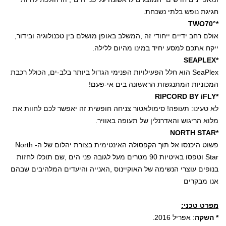
חגיגת נופש בלתי נשכחת.
TWO70°*
אולם רחב ידיים ייחודי זה
,
המשלב באופן מושלם בין טכנולוגיה ובידור
,
ייקח אתכם למסע יחיד במינו מהיום ללילה
.
SEAPLEX*
SeaPlex
הוא חלל הפעילויות הפנימי הגדול ביותר בלב-ים, הכולל רכבת
המכוניות המתנגשות הראשונה בים אי-פעם!
RIPCORD BY iFLY*
לא טעינו: תעופה! סימולאטור צניחה חופשית זה יאפשר לכם לחוות את
מלוא הריגוש והאדרנלין של תעופה באוויר.
NORTH STAR*
פשוט היכנסו אל תוך הקפסולה האינטימית בצורת יהלום של ה-
North
Star
וטפסו באיטיות
90
מטרים מעל לגובה פני הים
,
שם תוכלו לחזות
בנופים עוצרי הנשימה של האוקיינוס
,
האנייה והיעדים המלהיבים שבהם
אנו מבקרים
מפרט טכני:
* השקה
: אפריל 2016.