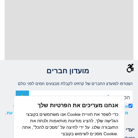
מועדון חברים
הצטרפו למועדון החברים של קרוזיט לקבלת מבצעים חמים לפני כולם
אנחנו מעריכים את הפרטיות שלך
אני מאשר/ת קבלת עדכונים ומידע שיווקי ממועדון קרוזיט
מבית דיזנהאוז, וידוע לי כי ניתן להסיר את ההרשמה בכל עת.
אנו משתמשים בקובצי Cookie כדי לשפר את חוויית
הגלישה שלך, להציג מודעות מותאמות ולנתח את
התעבורה שלנו. על ידי לחיצה על "מסכים להכל", אתה
יעדי הפלגה
חברות שייט
מסכים לשימוש בקובצי Cookie.