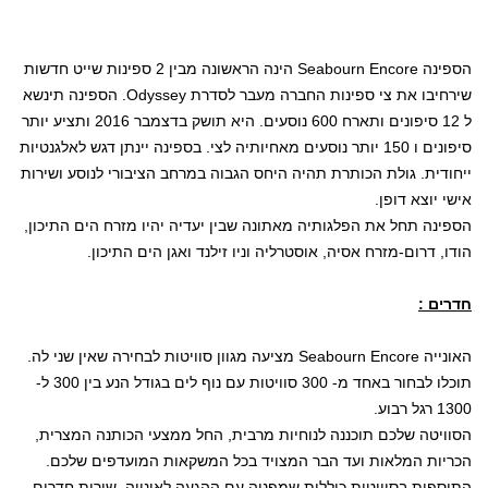
הספינה
Seabourn Encore
הינה הראשונה מבין 2 ספינות שייט חדשות
שירחיבו את צי ספינות החברה מעבר לסדרת
Odyssey
. הספינה תינשא
ל 12 סיפונים ותארח 600 נוסעים. היא תושק בדצמבר 2016 ותציע יותר
סיפונים ו 150 יותר נוסעים מאחיותיה לצי. בספינה יינתן דגש לאלגנטיות
ייחודית. גולת הכותרת תהיה היחס הגבוה במרחב הציבורי לנוסע ושירות
אישי יוצא דופן.
הספינה תחל את הפלגותיה מאתונה שבין יעדיה יהיו מזרח הים התיכון,
הודו, דרום-מזרח אסיה, אוסטרליה וניו זילנד ואגן הים התיכון.
חדרים :
האונייה
Seabourn Encore
מציעה מגוון סוויטות לבחירה שאין שני לה.
תוכלו לבחור באחד מ- 300 סוויטות עם נוף לים בגודל הנע בין 300 ל-
1300 רגל רבוע.
הסוויטה שלכם תוכננה לנוחיות מרבית, החל ממצעי הכותנה המצרית,
הכריות המלאות ועד הבר המצויד בכל המשקאות המועדפים שלכם.
התוספות בסוויטות כוללות שמפניה עם ההגעה לאונייה, שירות חדרים