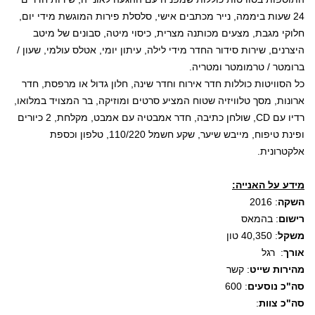
24 שעות ביממה, נייר מכתבים אישי, סלסלת פירות המוגשת מידי יום,
חלוקי מגבת, מצעים מכותנה מצרית, כיסוי מיטה, סבונים של מיטב
היצרנים, שירות סידור החדר מידי לילה, עיתון יומי, אטלס עולמי, שעון /
ברומטר / טרמומטר ומטריה.
כל הסוויטות כוללות חדר אירוח וחדר שינה, חלון גדול או מרפסת, חדר
ארונות, מסך טלוויזיה שטוח המציע סרטים ומוזיקה, בר המצויד במלואו,
רדיו עם
CD
, שולחן כתיבה, חדר אמבטיה עם אמבט, מקלחת, 2 כיורים
ופינת טיפוח, מייבש שיער, שקע חשמל 110/220, טלפון וכספת
אלקטרונית.
מידע על האנייה:
השקה
: 2016
רישום
: בהמאס
משקל
: 40,350 טון
אורך
: רגל
מהירות שייט
: קשר
סה"כ נוסעים
: 600
סה"כ צוות
: