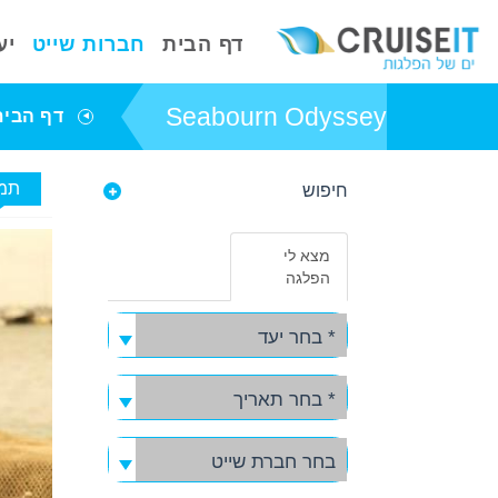
דף הבית
חברות שייט
יע
Seabourn Odyssey
דף הבית
תמו
חיפוש
פרטי אניית השייט
Seabourn
מצא לי
Odyssey
הפלגה
באפשרותך ללחוץ
אנטר כדי לדלג
* בחר יעד
לאזור הבא
* בחר תאריך
בחר חברת שייט