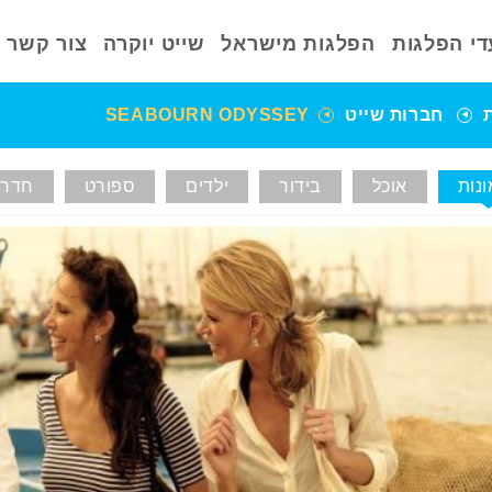
די הפלגות
הפלגות מישראל
שייט יוקרה
צור קשר
חברות שייט
SEABOURN ODYSSEY
נות
אוכל
בידור
ילדים
ספורט
חדרי