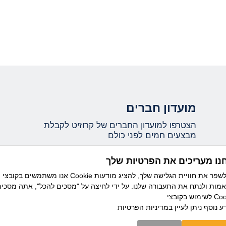
מועדון חברים
הצטרפו למועדון החברים של קרוזיט לקבלת
מבצעים חמים לפני כולם
נו מעריכים את הפרטיות שלך
אני מאשר/ת קבלת עדכונים ומידע שיווקי ממועדון
אנו משתמשים בקובצי Cookie כדי לשפר את חוויית הגלישה שלך, להציג מודעות
קרוזיט מבית דיזנהאוז, וידוע לי כי ניתן להסיר את
מות ולנתח את התעבורה שלנו. על ידי לחיצה על "מסכים להכל", אתה מסכי
ההרשמה בכל עת.
בצי Cookie.
ע נוסף ניתן לעיין
במדיניות הפרטיות