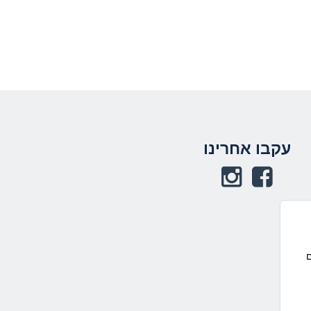
תחתית העמוד
עקבו אחרינו
באפשרותך ללחוץ
אנטר כדי לחזור
לראש העמוד
ם