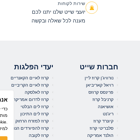
שירות לקוחות
יועצי שייט שלנו יתנו לכם
מענה לכל שאלה ובקשה
חברות שייט
יעדי הפלגות
נורוויג'ן קרוז ליין
קרוז לאיים הקאנריים
רויאל קאריביאן
קרוז לאיים הקריביים
פרינסס קרוזס
קרוז לאלסקה
אנח
קרניבל קרוז
קרוז לדרום אמריקה
אושיאנה
קרוז לים הבלטי
ריג'נט
קרוז לים התיכון
מותא
קיונרד קרוז
קרוז למזרח הרחוק
לשימוש בקו
סלבריטי קרוז
קרוז להפיורדים הנורבגיים
למיד
הולנד אמריקה
קרוז לקובה