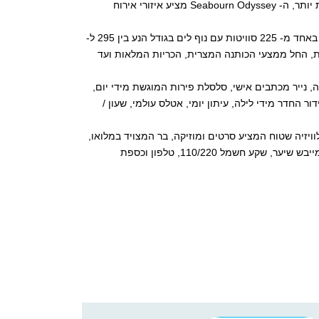
מרחב פנימי ומרפסת החובקת אותה של 353 רגל רבוע נוספים. בנוסף לסוויטות גדולות יותר, ה- Seabourn Odyssey מציע איזורי אירוח
האונייה Seabourn Odyssey מציעה מגוון סוויטות לבחירה שאין שני לה. תוכלו לבחור באחד מ- 225 סוויטות עם נוף לים בגודל הנע בין 295 ל-
חיות מרבית, החל ממצעי הכותנה המצרית, הכריות המלאות ועד
 שמפניה עם ההגעה לאונייה, שירות חדרים 24 שעות ביממה, נייר מכתבים אישי, סלסלת פירות המוגשת מידי יום,
 החדר מידי לילה, עיתון יומי, אטלס עולמי, שעון /
וויזיה שטוח המציע סרטים ומוזיקה, בר המצויד במלואו,
רדיו עם CD, שולחן כתיבה, חדר אמבטיה עם אמבט, מקלחת, 2 כיורים ופינת טיפוח, מייבש שיער, שקע חשמל 110/220, טלפון וכספת