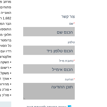
פתוחים ע
צור קשר
הבר המצ
שם
חלוקי מג
ברומטר 
טלפון
כל הסווי
אלקטרוני
כתובת מייל
• השקה: 009
• רישום
• משקל: 32,000 טו
• אורך: 650 רגל
הודעה
• מהירות שי
• סה"כ נוס
• סה"כ צוו