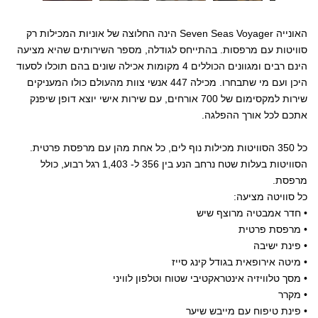
האונייה Seven Seas Voyager הינה החלוצה של אוניות המכילות רק
סוויטות עם מרפסות. בהתייחס לגודלה, מספר השירותים שהיא מציעה
הינם רבים ומגוונים הכוללים 4 מקומות אכילה שונים בהם תוכלו לסעוד
היכן ועם מי שתבחרו. מכילה 447 אנשי צוות מהעולם כולו המעניקים
שירות למקסימום של 700 אורחים, עם שירות אישי יוצא דופן שיפנק
אתכם לכל אורך ההפלגה.
כל 350 הסוויטות מכילות נוף לים, כל אחת מהן עם מרפסת פרטית.
הסוויטות בעלות שטח נרחב הנע בין 356 ל- 1,403 רגל רבוע, כולל
מרפסת.
כל סוויטה מציעה:
• חדר אמבטיה מרוצף שיש
• מרפסת פרטית
• פינת ישיבה
• מיטה אירופאית בגודל קינג סייז
• מסך טלוויזיה אינטראקטיבי שטוח וטלפון לוויני
• מקרר
• פינת טיפוח עם מייבש שיער