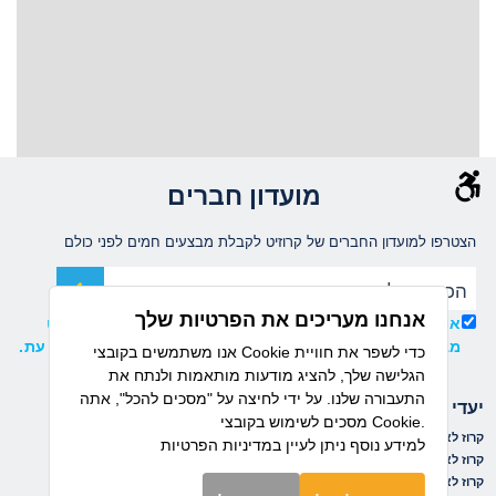
מועדון חברים
הצטרפו למועדון החברים של קרוזיט לקבלת מבצעים חמים לפני כולם
אנחנו מעריכים את הפרטיות שלך
אני מאשר/ת קבלת עדכונים ומידע שיווקי ממועדון קרוזיט
מבית דיזנהאוז, וידוע לי כי ניתן להסיר את ההרשמה בכל עת.
אנו משתמשים בקובצי Cookie כדי לשפר את חוויית
הגלישה שלך, להציג מודעות מותאמות ולנתח את
התעבורה שלנו. על ידי לחיצה על "מסכים להכל", אתה
יעדי הפלגה
חברות שייט
מסכים לשימוש בקובצי Cookie.
קרוז לאיים הקאנריים
קרוז לים התיכון
נורוויג'ן קרוז ליין
למידע נוסף ניתן לעיין
במדיניות הפרטיות
קרוז לאיים הקריביים
קרוז למזרח הרחוק
רויאל קריביאן
קרוז לאלסקה
קרוז לפיורדים הנורבגיים
אושיאניה