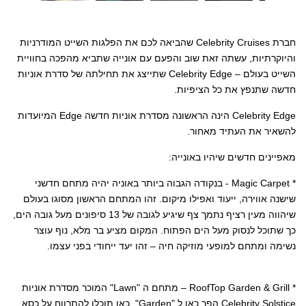
חברת Celebrity Cruises שהביאה לכם את הפלגות השייט המודרניות
והיוקרתיות, עשתה זאת שוב והפעם עם אונייה שתביא מהפכה בחוויית
השייט בעולם – Celebrity Edge שתייצג את תחילתה של סדרת אוניות
חדשה שתנפץ את כל הציפיות.
Celebrity Edge הינה הראשונה מסדרת אוניות חדשה Edge המיועדות
להשאיר את העתיד מאחור.
מאפיינים חדשים שיהיו באונייה:
* Magic Carpet - בנקודה הגבוה ביותר באוניה יהיה מתחם חדשני
שישנה אווירה, ייעוד ואפילו מיקום. זהו המתחם הראשון מסוגו בעולם
שיהווה מעין רציף נתמך צף שיגיע לגובה של 13 סיפונים מעל גובה הים,
כך שתוכל לנסוק מעל הים הפתוח. המקום מציע בר מלא, נוף עוצר
נשימה ומתחם למופעי מוזיקה חיה – זהו יעד ייחודי בפני עצמו.
* RoofTop Garden & Grill – מתחם ה "Lawn" המוכר מסדרת אוניות
Celebrity Solstice הפך כאן ל "Garden". כאן תוכלו להתרווח על כסא