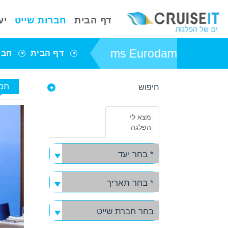
דף הבית
חברות שייט
יע
ms Eurodam
דף הבית
חבר
תמו
חיפוש
פרטי אניית השייט
ms Eurodam
מצא לי
באפשרותך ללחוץ
הפלגה
אנטר כדי לדלג
לאזור הבא
* בחר יעד
* בחר תאריך
בחר חברת שייט