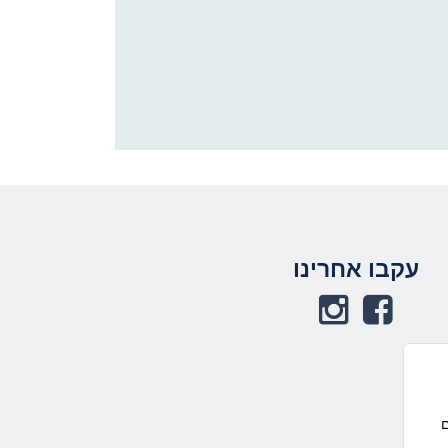
תחתית העמוד
עקבו אחרינו
באפשרותך ללחוץ
אנטר כדי לחזור
לראש העמוד
ם