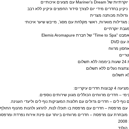
Mariner's Dream עם מצעים איכותיים
 ניקיון בחדרים מידי יום לצורך סידור החפצים וניקיון ללא רבב
 גדולות מכותנה מצרית
מגדילות מוארות, ראשי מקלחת עם מסג', מייבש שיער איכותי
מגבת יוקרתיים
של חברת Elemis Aromapure
 עם DVD
חסון מרווח
טריים
תשלום
 צחצוח נעלים ללא תשלום
לא תשלום
ות חדרים עיקריים:
ימי – חדרים מרווחים הכוללים מגוון שירותים נוספים.
 נוף לים – חדרים גדולים עם חלונות המעניקות נוף לים וליעדי העגינה.
 עם מרפסת – חדרים עם מרפסת בו תוכלו לנוח, להרגע ולהנות מהנוף החולף.
ה מובחרת עם מרפסת – חדרים מרווחים ביותר עם פינת אירוח נפרדת ומרפסת
2
 הולנד