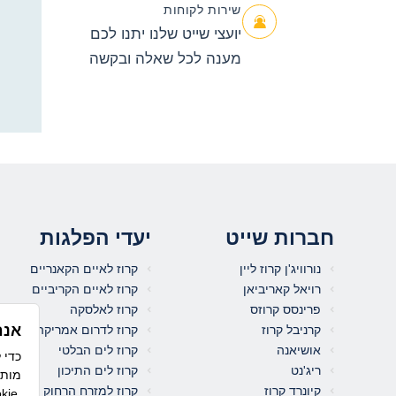
שירות לקוחות
יועצי שייט שלנו יתנו לכם
מענה לכל שאלה ובקשה
חברות שייט
יעדי הפלגות
נורוויג'ן קרוז ליין
קרוז לאיים הקאנריים
רויאל קאריביאן
קרוז לאיים הקריביים
פרינסס קרוזס
קרוז לאלסקה
אנח
קרניבל קרוז
קרוז לדרום אמריקה
אושיאנה
קרוז לים הבלטי
ריג'נט
קרוז לים התיכון
מותא
קיונרד קרוז
קרוז למזרח הרחוק
לשימוש בקו