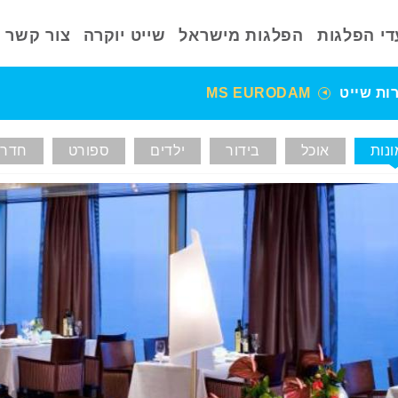
די הפלגות
הפלגות מישראל
שייט יוקרה
צור קשר
ות שייט
MS EURODAM
נות
אוכל
בידור
ילדים
ספורט
חדרי