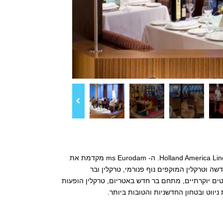
הושקה ביולי 2008, ה- ms Eurodam ציינה את הסדרת האוניות החדשה של חברת Holland America Line's. ה- ms Eurodam מקדמת את
אורחים, מסעדה אסייתית חדשה וטרקלין המוקפים נוף פנורמי, טרקלין ובר
וכה למסעדת ה- Lido, בוטיק אלגנטי לתכשיטים יוקרתיים, מתחם בר חדש באטריום, טרקלין הופעות