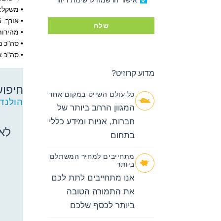
אישור הרשמה לרשימת דיוור
• משקל: 86,273 טו
• אורך: 936 רגל
שלח
• מהירות שיי
• סה"כ נוסע
• סה"כ צוו
מדוע קרוזיט?
חיפוש
כל עולם השייט במקום אחד
חיפוש
הולנד
המגוון הרחב ביותר של
קרוזים
באפשרותך
חברות, אניות ומידע כללי
ללחוץ
לא 
בתחום
אנטר כדי
לדלג
מתחייבים למחיר המשתלם
לאזור הבא
ביותר
אנו מתחייבים לתת לכם
את התמורה הטובה
ביותר לכסף שלכם