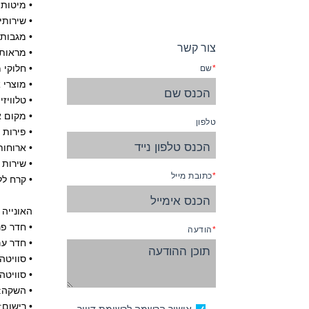
• מיטות יוקרתיות של 
• שירותי
• מגבות
צור קשר
• מראות 
• חלוקי 
שם
• מוצרי אמבט "Time to Spa" 
• טלוויזיה
• מקום א
טלפון
• פירות 
• ארוחות 24 שעות ביממה ללא 
• שירות
כתובת מייל
• קרח ל
האונייה מציעה 4 קבוצ
• חדר פנ
הודעה
• חדר עם
• סוויטה
• סוויט
• השקה: 008
• רישום: