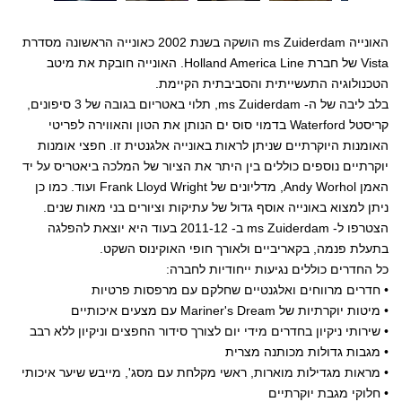
האונייה ms Zuiderdam הושקה בשנת 2002 כאונייה הראשונה מסדרת
Vista של חברת Holland America Line. האונייה חובקת את מיטב
הטכנולוגיה התעשייתית והסביבתית הקיימת.
בלב ליבה של ה- ms Zuiderdam, תלוי באטריום בגובה של 3 סיפונים,
קריסטל Waterford בדמוי סוס ים הנותן את הטון והאווירה לפריטי
האומנות היוקרתיים שניתן לראות באונייה אלגנטית זו. חפצי אומנות
יוקרתיים נוספים כוללים בין היתר את הציור של המלכה ביאטריס על יד
האמן Andy Worhol, מדליונים של Frank Lloyd Wright ועוד. כמו כן
ניתן למצוא באונייה אוסף גדול של עתיקות וציורים בני מאות שנים.
הצטרפו ל- ms Zuiderdam ב- 2011-12 בעוד היא יוצאת להפלגה
בתעלת פנמה, בקאריביים ולאורך חופי האוקינוס השקט.
כל החדרים כוללים נגיעות ייחודיות לחברה:
• חדרים מרווחים ואלגנטיים שחלקם עם מרפסות פרטיות
• מיטות יוקרתיות של Mariner's Dream עם מצעים איכותיים
• שירותי ניקיון בחדרים מידי יום לצורך סידור החפצים וניקיון ללא רבב
• מגבות גדולות מכותנה מצרית
• מראות מגדילות מוארות, ראשי מקלחת עם מסג', מייבש שיער איכותי
• חלוקי מגבת יוקרתיים