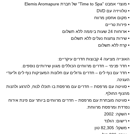
• מוצרי אמבט "Time to Spa" של חברת Elemis Aromapure
• טלוויזיה עם DVD
• מקום אחסון מרווח
• פירות טריים
• ארוחות 24 שעות ביממה ללא תשלום
• שירות צחצוח נעלים ללא תשלום
• קרח ללא תשלום
האונייה מציעה 4 קבוצות חדרים עיקריים:
• חדר פנימי – חדרים מרווחים הכוללים מגוון שירותים נוספים.
• חדר עם נוף לים – חדרים גדולים עם חלונות המעניקות נוף לים וליעדי
העגינה.
• סוויטה עם מרפסת – חדרים עם מרפסת בו תוכלו לנוח, להרגע ולהנות
מהנוף החולף.
• סוויטה מובחרת עם מרפסת – חדרים מרווחים ביותר עם פינת אירוח
נפרדת ומרפסת מרווחת.
• השקה: 2002
• רישום: הולנד
• משקל: 82,305 טון