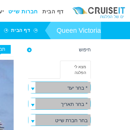
דף הבית
חברות שייט
יע
Queen Victoria
דף הבית
ח
תמו
חיפוש
פרטי אניית השייט
Queen Victoria
מצא לי
באפשרותך ללחוץ
הפלגה
אנטר כדי לדלג
לאזור הבא
* בחר יעד
* בחר תאריך
בחר חברת שייט