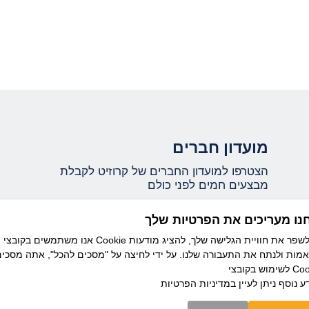
מועדון חברים
הצטרפו למועדון החברים של קרוזיט לקבלת
מבצעים חמים לפני כולם
נו מעריכים את הפרטיות שלך
אני מאשר/ת קבלת עדכונים ומידע שיווקי ממועדון
אנו משתמשים בקובצי Cookie כדי לשפר את חוויית הגלישה שלך, להציג מודעות
קרוזיט מבית דיזנהאוז, וידוע לי כי ניתן להסיר את
מות ולנתח את התעבורה שלנו. על ידי לחיצה על "מסכים להכל", אתה מסכי
ההרשמה בכל עת.
בצי Cookie.
ע נוסף ניתן לעיין
במדיניות הפרטיות