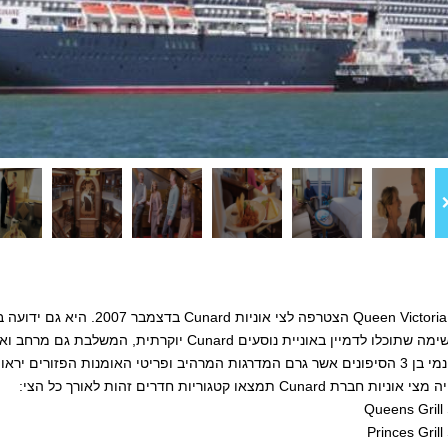
רים יראו לגם את טעם החיים יוצא הדופן על אונייה מרהיבה זו.
 חברת Cunard תמצאו קטגוריות חדרים זהות לאורך כל הצי: