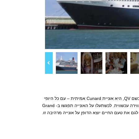
האונייה Queen Victoria הצטרפה לצי אוניות Cunard בדצמבר 2007. היא גם ידועה בשם QV, היא אוניית Cunard אמיתית – עם כל היופי
עוצר הנשימה שתוכלו לדמיין באוניית נוסעים Cunard יוקרתית, המשלבת גם מרחב ואווירה עכשווית. לכשתעלו על האונייה תפגשו ב- Grand