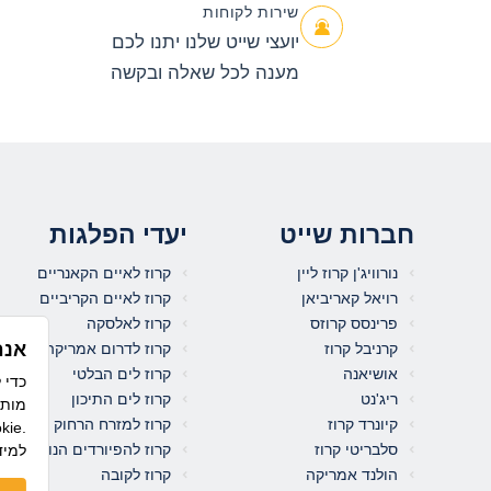
שירות לקוחות
יועצי שייט שלנו יתנו לכם
מענה לכל שאלה ובקשה
חברות שייט
יעדי הפלגות
נורוויג'ן קרוז ליין
קרוז לאיים הקאנריים
רויאל קאריביאן
קרוז לאיים הקריביים
פרינסס קרוזס
קרוז לאלסקה
אנח
קרניבל קרוז
קרוז לדרום אמריקה
אושיאנה
קרוז לים הבלטי
ריג'נט
קרוז לים התיכון
מותא
קיונרד קרוז
קרוז למזרח הרחוק
לשימוש בקו
סלבריטי קרוז
קרוז להפיורדים הנורבגיים
למיד
הולנד אמריקה
קרוז לקובה