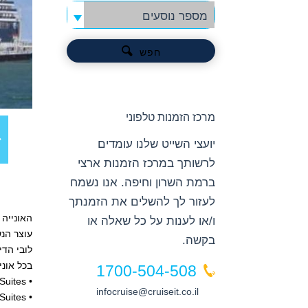
מספר נוסעים
חפש
מרכז הזמנות טלפוני
יועצי השייט שלנו עומדים
לרשותך במרכז הזמנות ארצי
ברמת השרון וחיפה. אנו נשמח
לעזור לך להשלים את הזמנתך
ו/או לענות על כל שאלה או
בקשה.
לובי הדינמי בן 3 הסיפונים אשר גרם המדרגות המרהיב ופריטי האומנות הפזו
בכל אונייה מצי אוניות
1700-504-508
• Queens Grill Suites
infocruise@cruiseit.co.il
• Princes Grill Suites