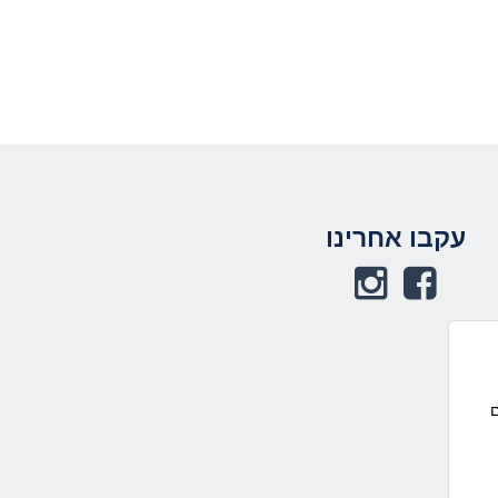
תחתית העמוד
עקבו אחרינו
באפשרותך ללחוץ
אנטר כדי לחזור
לראש העמוד
ם