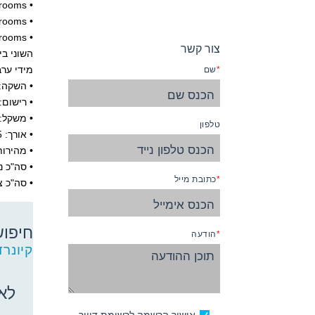
• Balcony Staterooms
• Oceanview Staterooms
• Inside Staterooms
צור קשר
השוני בי
מידי ערב
שם
• השקה: ד
• רישום:
• משקל: 90,000 טו
טלפון
• אורך: 964.5 רגל
• מהירות שיי
• סה"כ נוסע
כתובת מייל
• סה"כ צוות
חיפוש
הודעה
חיפוש
קיונרד
קרוזים
באפשרותך
ללחוץ
לא 
אנטר כדי