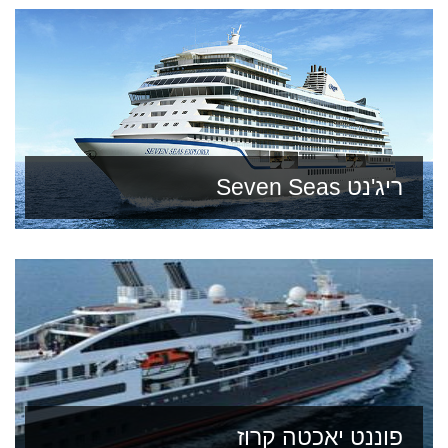
ריג'נט Seven Seas
פוננט יאכטה קרוז