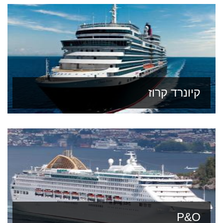
קיונרד קרוז
P&O