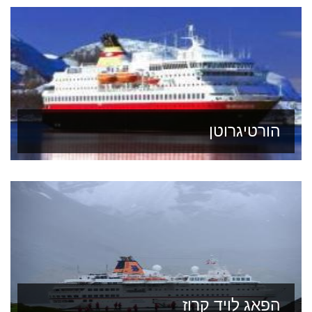
הורטיגרוטן
הפאג לויד קרוז