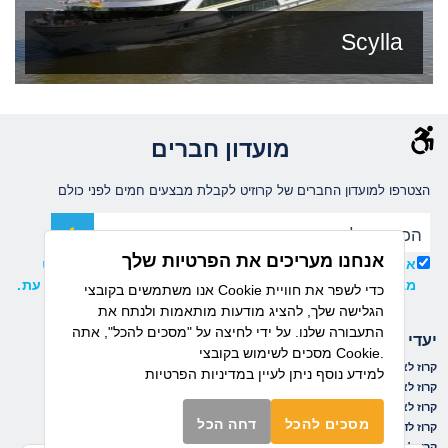
Scylla
מועדון חברים
הצטרפו למועדון החברים של קרוזיט לקבלת מבצעים חמים לפני כולם
אנחנו מעריכים את הפרטיות שלך
אני מאשר/ת קבלת עדכונים ומידע שיווקי ממועדון קרוזיט
מבית דיזנהאוז, וידוע לי כי ניתן להסיר את ההרשמה בכל עת.
אנו משתמשים בקובצי Cookie כדי לשפר את חוויית
הגלישה שלך, להציג מודעות מותאמות ולנתח את
התעבורה שלנו. על ידי לחיצה על "מסכים להכל", אתה
יעדי הפלגה
חברות שייט
מסכים לשימוש בקובצי Cookie.
קרוז לאיים הקאנריים
קרוז לים התיכון
נורוויג'ן קרוז ליין
למידע נוסף ניתן לעיין
במדיניות הפרטיות
קרוז לאיים הקריביים
קרוז למזרח הרחוק
רויאל קריביאן
קרוז לאלסקה
קרוז לפיורדים הנורבגיים
אושיאניה
מסכים להכל
דחה הכל
קרוז לדרום אמריקה
קרוז לקובה
ריג'נט
קרוז לים הבלטי
קרוז לקנדה וניו אינגלנד
MSC