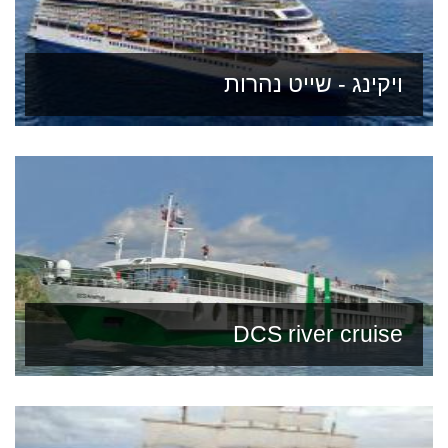
ויקינג - שייט נהרות
DCS river cruise