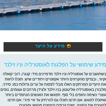
מידע על היעד
מידע שימושי על הפלגות לאוסטרליה וניו זילנד
כשחושבים על אוסטרליה וניו זילנד מדמיינים מיד: קנגרו, דובי קואלה
וקיווי.. ובצדק! מהקרוזים היותר אקזוטיים ויחודיים שיש. תוכלו לחוות
את היעדים המרתקים האלו מבלי לפסוח על ערים גדולות כמו: סידני,
מלבורן באוסטרליה ווולינגטון בניו זילנד ולצידן מרחבים עצומים, נופים
עוצרי נשימה וחופים בלי סוף. תפגשו את האנשים הנחמדים ביותר
שתוכלו לפגוש. אם תרצו תוכלו גם להרחיק עד איי פיג'י. אם תרצו
להעצים את החוויה, ישנם קרוזים היוצאים מהוואי ומגיעים