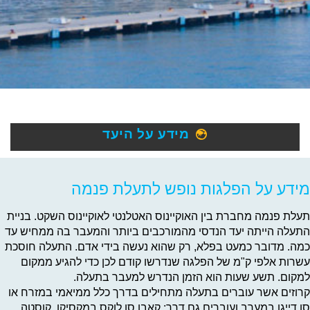
מידע על היעד
מידע על הפלגות נופש לתעלת פנמה
תעלת פנמה מחברת בין האוקיינוס האטלנטי לאוקיינוס השקט. בניית
התעלה הייתה יעד הנדסי מהמורכבים ביותר והמעבר בה ממחיש עד
כמה. מדובר כמעט בפלא, רק שהוא נעשה בידי אדם. התעלה חוסכת
עשרות אלפי ק"מ של הפלגה שנדרשו קודם לכן כדי להגיע ממקום
למקום. תשע שעות הוא הזמן הנדרש למעבר בתעלה.
קרוזים אשר עוברים בתעלה מתחילים בדרך כלל ממיאמי במזרח או
סן דייגו במערב ועוברים גם דרך: קאבו סן לוקס במקסיקו, קוסטה