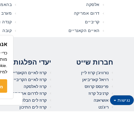
אלסקה
בהאמס
דרום אמריקה
מערב ה
קריביים
קנדה ונ
האיים הקאנריים
קובה
אנח
מותא
חברות שייט
יעדי הפלגות
לשימוש בקו
למיד
נורוויג'ן קרוז ליין
קרוז לאיים הקאנריים
רויאל קאריביאן
קרוז לאיים הקריביים
פרינסס קרוזס
קרוז לאלסקה
מס
קרניבל קרוז
קרוז לדרום אמריקה
נגישות
אושיאנה
קרוז לים הבלטי
ריג'נט
קרוז לים התיכון
קיונרד קרוז
קרוז למזרח הרחוק
סלבריטי קרוז
קרוז להפיורדים הנורבגיים
הולנד אמריקה
קרוז לקובה