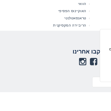
הוואי
האוקיינוס הפסיפי
טראנסאטלנטי
הריביירה המקסיקנית
תחתית העמוד
ם
עקבו אחרינו
באפשרותך ללחוץ
אנטר כדי לחזור
לראש העמוד