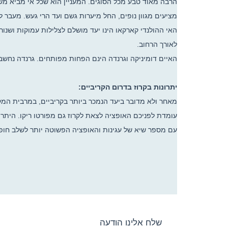
הרבה מאוד טבע מכל הסוגים. המעניין הוא שכל אי מביא משה
מציעים מגוון נופים, החל מיערות גשם ועד הרי געש. מעבר
האי ההולנדי קארקאו הינו יעד מושלם לצלילות עמוקות ושנורק
לאורך הרחוב.
האיים דומיניקה וגרנדה הינם הפחות מפותחים. גרנדה נחשב ל
יתרונות בקרוז בדרום הקריביים:
מאחר ולא מדובר ביעד הנמכר ביותר בקריביים, במרבית המקרים מסלולי הפלגה בני 7 לילות יהיו זולים יותר לע
עומדת לפניכם האופציה לצאת לקרוז גם מפורטו ריקו. היתרו
עם מספר שיא של עגינות והאופציה הפשוטה יותר לשלב חופ
שלח אלינו הודעה