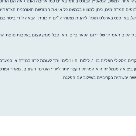
ו אחר. למשל, המאפיין הבולט ביותר באיים כמו ארובה ואנטיגואה הם החופי
 לנופים המדהימים, ניתן למצוא בכמעט כל אי את המורשת האורבנית הצרפתית
ל. באי סנט בארט'ס תוכלו ליהנות מאווירה "ים תיכונית" הבאה לידי ביטוי במ
יהלום האמיתי של דרום הקאריביים. האי סבל מנזק עצום בעקבות סופת ההוריקן 
ומת קרוז במזרח או במערב הקריביים. בנוסף,
ן ביציאה מנמל זה הוא המרחק הקצר יותר ליעדי העגינה השונים. מאחר ופור
שה יבשתית בקריביים בשילוב עם הפלגה.