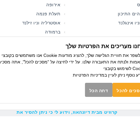
אירופה
ים התיכון
תעלת פנמה
יו אינגלנד
אוסטרליה וניו זילנד
ברמודה
נו מעריכים את הפרטיות שלך
אנו משתמשים בקובצי Cookie כדי לשפר את חוויית הגלישה שלך, להציג מודעות
מות ולנתח את התעבורה שלנו. על ידי לחיצה על "מסכים להכל", אתה מסכי
מועדון חברים
בצי Cookie.
ע נוסף ניתן לעיין
במדיניות הפרטיות
הצטרפו למועדון החברים של קרוזיט לקבלת
מבצעים חמים לפני כולם
כים להכל
דחה הכל
אני מאשר/ת קבלת עדכונים ומידע שיווקי ממועדון
קרוזיט מבית דיזנהאוז, וידוע לי כי ניתן להסיר את
ההרשמה בכל עת.