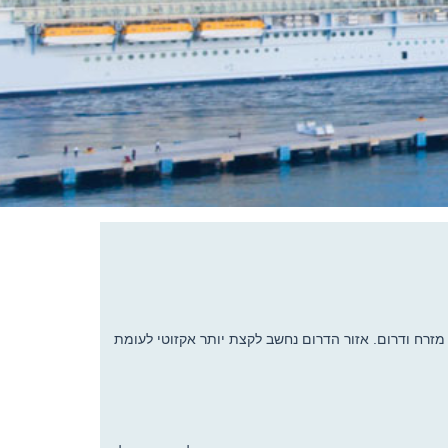
 היפה ביותר בקריביים וכנראה שבצדק. אזור זה נחשב גם לפחות מוכר מבין 3 האזורים: מערב, מזרח ודרום. אזור הדרום נחשב לקצת יותר אקזוטי לעומת