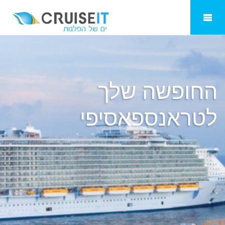
טראנספאסיפי
החופשה שלך
ל
טראנספאסיפי